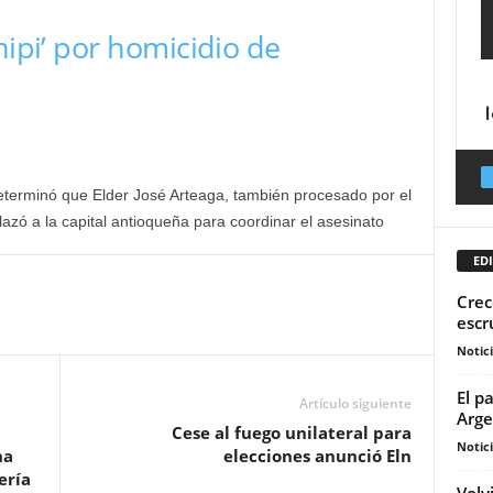
hipi’ por homicidio de
n
determinó que Elder José Arteaga, también procesado por el
azó a la capital antioqueña para coordinar el asesinato
EDI
Crec
escr
Notic
El p
Artículo siguiente
Arge
Cese al fuego unilateral para
Notic
na
elecciones anunció Eln
ería
Volv