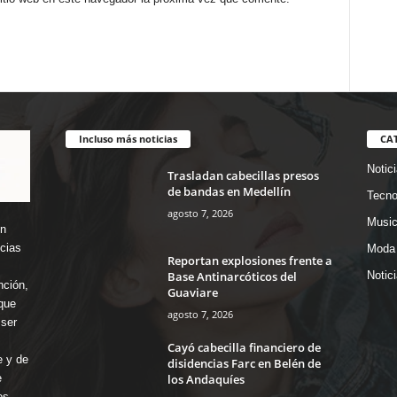
Incluso más noticias
CA
Notic
Trasladan cabecillas presos
de bandas en Medellín
Tecno
agosto 7, 2026
Music
en
icias
Moda 
Reportan explosiones frente a
Base Antinarcóticos del
Notic
nción,
Guaviare
que
agosto 7, 2026
ser
Cayó cabecilla financiero de
e y de
disidencias Farc en Belén de
los Andaquíes
e
os.