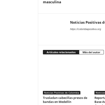
masculina
Noticias Positivas 
https://colombiapositiva.org
Artículos relacionados
Más del autor
Noticias Positivas de Colombia
Noticias
Trasladan cabecillas presos de
Reporta
bandas en Medellín
Base An