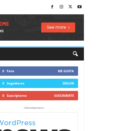
0
Fans
ME GUSTA
0
Seguidores
SEGUIR
0
Suscriptores
SUSCRIBIRTE
- Advertisement -