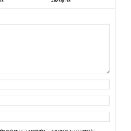
re
Andaquíes
sitio web en este navegador la próxima vez que comente.