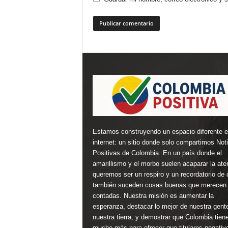
Estamos construyendo un espacio diferente 
internet: un sitio donde solo compartimos Not
Positivas de Colombia. En un país donde el
amarillismo y el morbo suelen acaparar la ate
queremos ser un respiro y un recordatorio de 
también suceden cosas buenas que merecen 
contadas. Nuestra misión es aumentar la
esperanza, destacar lo mejor de nuestra gent
nuestra tierra, y demostrar que Colombia tien
mucho más para ofrecer que titulares negativ