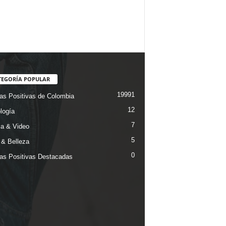
TEGORÍA POPULAR
19991
ias Positivas de Colombia
12
logía
7
a & Video
5
& Belleza
0
ias Positivas Destacadas