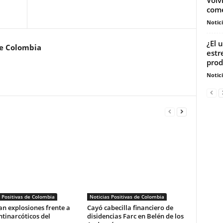
come
Notic
¿El 
de Colombia
estr
prod
Notic
 Positivas de Colombia
Noticias Positivas de Colombia
n explosiones frente a
Cayó cabecilla financiero de
tinarcóticos del
disidencias Farc en Belén de los