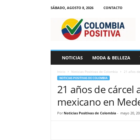
SÁBADO, AGOSTO 8, 2026
CONTACTO
N
o
t
i
c
i
a
NOTICIAS
MODA & BELLEZA
s
d
Inicio
Noticias Positivas de Colombia
21 años de
e
NOTICIAS POSITIVAS DE COLOMBIA
C
21 años de cárcel a
o
l
mexicano en Mede
o
m
b
Por
Noticias Positivas de Colombia
-
mayo 20, 20
i
a