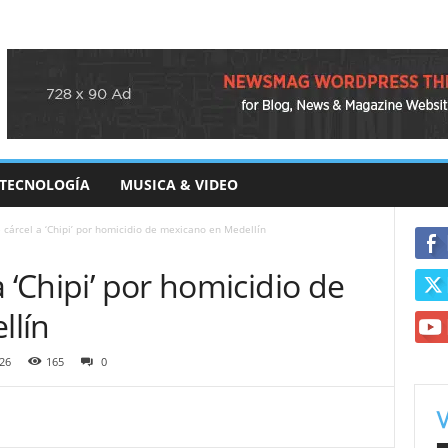
TECNOLOGÍA
MUSICA & VIDEO
 cárcel a ‘Chipi’ por homicidio de mexicano en Medellín
 ‘Chipi’ por homicidio de
llín
26
165
0