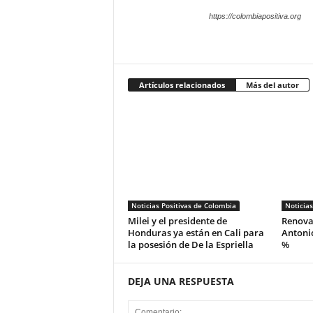
https://colombiapositiva.org
Artículos relacionados
Más del autor
Noticias Positivas de Colombia
Noticias
Milei y el presidente de
Renova
Honduras ya están en Cali para
Antonio
la posesión de De la Espriella
%
DEJA UNA RESPUESTA