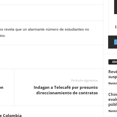
cfes revela que un alarmante número de estudiantes no
ios.
EDI
Revé
susp
Artículo siguiente
Notic
on
Indagan a Telecafé por presunto
direccionamiento de contratos
Chin
eval
públi
Notic
de Colombia