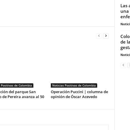
Las 
una 
enfe
Notic
Colo
de l
gest
Notic
 Positivas de Colombia
Noticias Positivas de Colombia
ción del parque San
Operación Puccini | columna de
 de Pereira avanza al 50
opinión de Óscar Acevedo