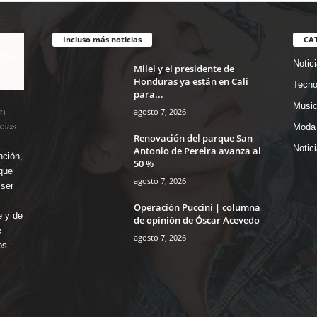
Incluso más noticias
CA
Notic
Milei y el presidente de
Honduras ya están en Cali
Tecno
para...
Music
agosto 7, 2026
en
icias
Moda 
Renovación del parque San
Notic
Antonio de Pereira avanza al
nción,
50 %
que
agosto 7, 2026
ser
Operación Puccini | columna
e y de
de opinión de Óscar Acevedo
e
agosto 7, 2026
os.