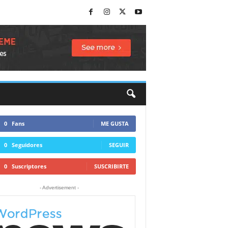
0
Fans
ME GUSTA
0
Seguidores
SEGUIR
0
Suscriptores
SUSCRIBIRTE
- Advertisement -