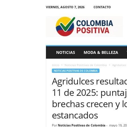
VIERNES, AGOSTO 7, 2026
CONTACTO
N
o
t
i
c
i
a
NOTICIAS
MODA & BELLEZA
s
d
Inicio
Noticias Positivas de Colombia
Agridulces
e
NOTICIAS POSITIVAS DE COLOMBIA
C
Agridulces resulta
o
l
11 de 2025: puntaj
o
m
brechas crecen y l
b
i
estancados
a
Por
Noticias Positivas de Colombia
-
mayo 19, 20