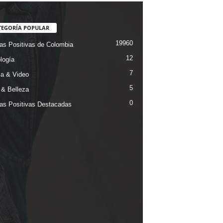
TEGORÍA POPULAR
19960
ias Positivas de Colombia
12
logía
7
a & Video
5
& Belleza
0
ias Positivas Destacadas