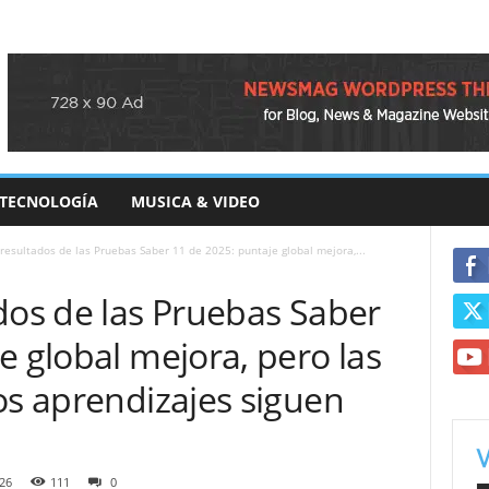
TECNOLOGÍA
MUSICA & VIDEO
 resultados de las Pruebas Saber 11 de 2025: puntaje global mejora,...
dos de las Pruebas Saber
e global mejora, pero las
os aprendizajes siguen
26
111
0