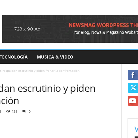
TECNOLOGÍA
MUSICA & VIDEO
s respaldan escrutinio y piden frenar la confrontación
ldan escrutinio y piden
ación
6
138
0