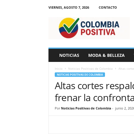
VIERNES, AGOSTO 7, 2026
CONTACTO
N
o
t
i
c
i
a
NOTICIAS
MODA & BELLEZA
s
d
Inicio
Noticias Positivas de Colombia
Altas corte
e
NOTICIAS POSITIVAS DE COLOMBIA
C
Altas cortes respa
o
l
frenar la confront
o
m
b
Por
Noticias Positivas de Colombia
-
junio 2, 202
i
a