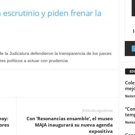
 escrutinio y piden frenar la
e la Judicatura defendieron la transparencia de los jueces
eres políticos a actuar con prudencia
EDI
Cole
mejo
Notic
“Com
Artículo siguiente
temp
hoy:
Con ‘Resonancias ensamble’, el museo
Notic
ores
MAJA inaugurará su nueva agenda
expositiva
Cepe