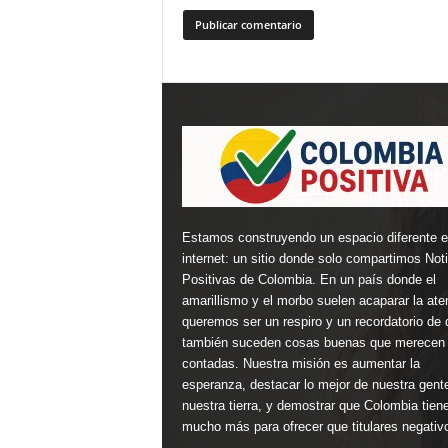
Estamos construyendo un espacio diferente 
internet: un sitio donde solo compartimos Not
Positivas de Colombia. En un país donde el
amarillismo y el morbo suelen acaparar la ate
queremos ser un respiro y un recordatorio de 
también suceden cosas buenas que merecen 
contadas. Nuestra misión es aumentar la
esperanza, destacar lo mejor de nuestra gent
nuestra tierra, y demostrar que Colombia tien
mucho más para ofrecer que titulares negativ