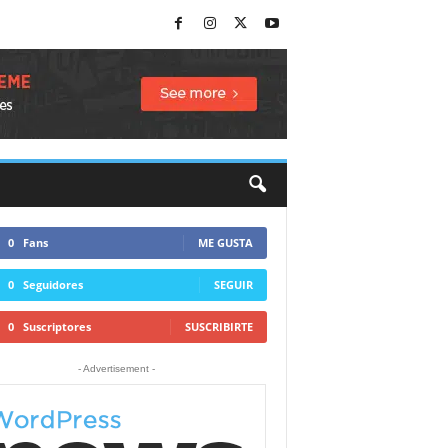
0
Fans
ME GUSTA
0
Seguidores
SEGUIR
0
Suscriptores
SUSCRIBIRTE
- Advertisement -