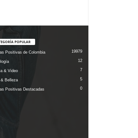
TEGORÍA POPULAR
19979
ias Positivas de Colombia
12
logía
7
a & Video
5
& Belleza
0
ias Positivas Destacadas