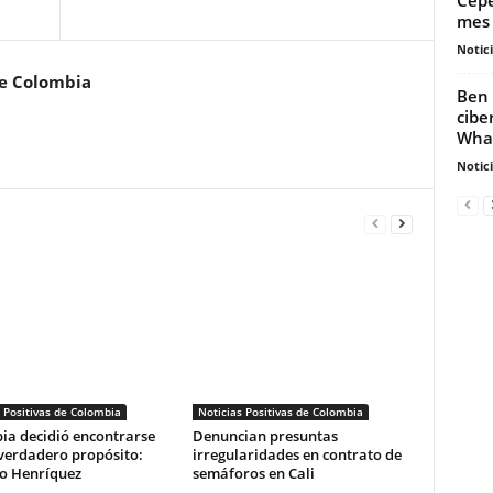
mes 
Notic
de Colombia
Ben 
cibe
What
Notic
 Positivas de Colombia
Noticias Positivas de Colombia
ia decidió encontrarse
Denuncian presuntas
verdadero propósito:
irregularidades en contrato de
o Henríquez
semáforos en Cali