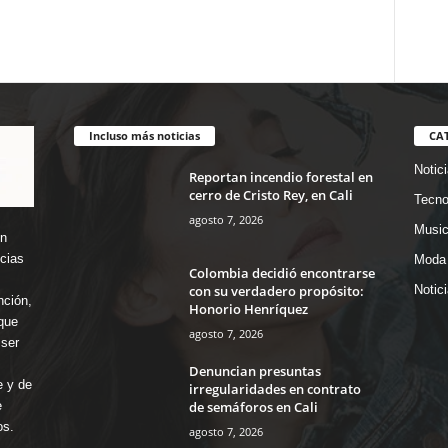
Incluso más noticias
CA
Notic
Reportan incendio forestal en
cerro de Cristo Rey, en Cali
Tecno
agosto 7, 2026
Music
en
icias
Moda 
Colombia decidió encontrarse
con su verdadero propósito:
Notic
nción,
Honorio Henríquez
que
agosto 7, 2026
ser
Denuncian presuntas
e y de
irregularidades en contrato
de semáforos en Cali
e
os.
agosto 7, 2026