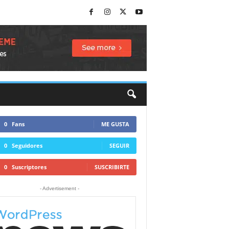
0
Fans
ME GUSTA
0
Seguidores
SEGUIR
0
Suscriptores
SUSCRIBIRTE
- Advertisement -