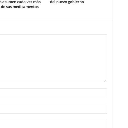
s asumen cada vez más
del nuevo gobierno
o de sus medicamentos