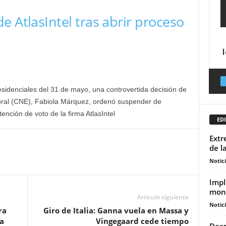
e AtlasIntel tras abrir proceso
esidenciales del 31 de mayo, una controvertida decisión de
toral (CNE), Fabiola Márquez, ordenó suspender de
tención de voto de la firma AtlasIntel
EDI
Extr
de l
Notic
Impl
moni
Artículo siguiente
Notic
ra
Giro de Italia: Ganna vuela en Massa y
a
Vingegaard cede tiempo
Desd