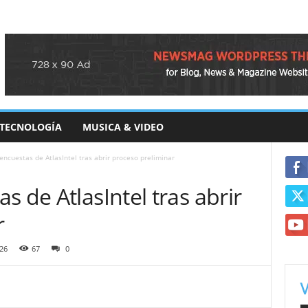
TECNOLOGÍA
MUSICA & VIDEO
encuestas de AtlasIntel tras abrir proceso preliminar
s de AtlasIntel tras abrir
r
26
67
0