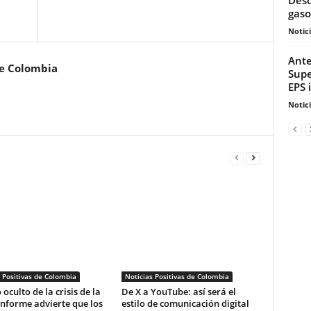
gaso
Notic
Ante
de Colombia
Supe
EPS 
Notic
 Positivas de Colombia
Noticias Positivas de Colombia
 oculto de la crisis de la
De X a YouTube: así será el
informe advierte que los
estilo de comunicación digital