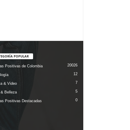
TEGORÍA POPULAR
20026
ias Positivas de Colombia
12
logía
7
a & Video
5
& Belleza
0
ias Positivas Destacadas