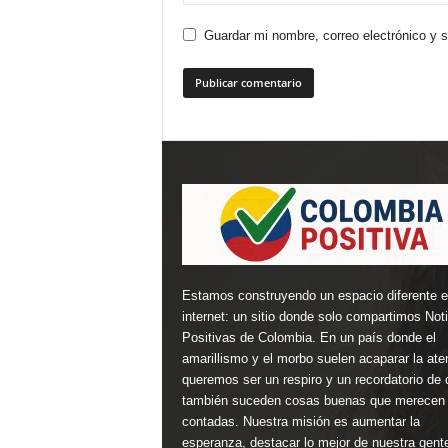
Guardar mi nombre, correo electrónico y 
Estamos construyendo un espacio diferente 
internet: un sitio donde solo compartimos Not
Positivas de Colombia. En un país donde el
amarillismo y el morbo suelen acaparar la ate
queremos ser un respiro y un recordatorio de 
también suceden cosas buenas que merecen 
contadas. Nuestra misión es aumentar la
esperanza, destacar lo mejor de nuestra gent