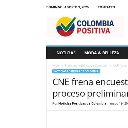
DOMINGO, AGOSTO 9, 2026
CONTACTO
N
o
t
i
c
i
a
NOTICIAS
MODA & BELLEZA
s
d
Inicio
Noticias Positivas de Colombia
CNE frena 
e
NOTICIAS POSITIVAS DE COLOMBIA
C
CNE frena encuesta
o
l
proceso prelimina
o
m
b
Por
Noticias Positivas de Colombia
-
mayo 19, 20
i
a