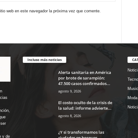
sitio web en este navegador la próxima vez que comente.
Incluso más noticias
CA
Notic
Alerta sanitaria en América
por brote de sarampión:
Tecno
47.500 casos confirmados...
Music
agosto 9, 2026
en
icias
Moda 
El costo oculto de la crisis de
Notic
la salud: informe advierte...
nción,
agosto 8, 2026
que
ser
¿Y si transformamos las
e y de
ciudades en bosques