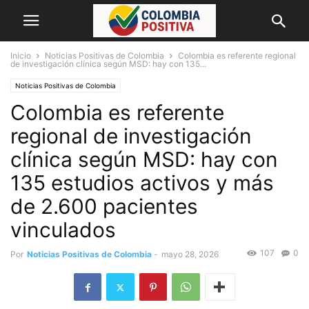
Inicio
Noticias Positivas de Colombia
Colombia es referente regional
de investigación clínica según MSD: hay con 135...
Noticias Positivas de Colombia
Colombia es referente
regional de investigación
clínica según MSD: hay con
135 estudios activos y más
de 2.600 pacientes
vinculados
107
0
Por
Noticias Positivas de Colombia
-
mayo 28, 2026