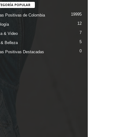
TEGORÍA POPULAR
19995
ias Positivas de Colombia
12
logía
7
a & Video
5
& Belleza
0
ias Positivas Destacadas