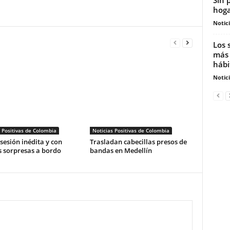
hoga
Notic
Los 
más 
hábi
Notic
 Positivas de Colombia
Noticias Positivas de Colombia
esión inédita y con
Trasladan cabecillas presos de
 sorpresas a bordo
bandas en Medellín