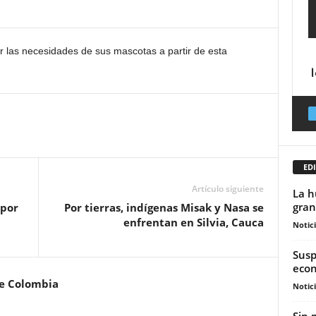
las necesidades de sus mascotas a partir de esta
EDI
Artículo siguiente
La h
gran
 por
Por tierras, indígenas Misak y Nasa se
enfrentan en Silvia, Cauca
Notic
Susp
econ
de Colombia
Notic
Sin 