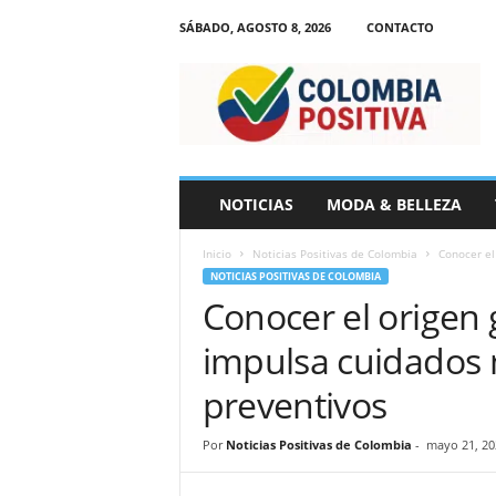
SÁBADO, AGOSTO 8, 2026
CONTACTO
N
o
t
i
c
i
a
NOTICIAS
MODA & BELLEZA
s
d
Inicio
Noticias Positivas de Colombia
Conocer el
e
NOTICIAS POSITIVAS DE COLOMBIA
C
Conocer el origen 
o
l
impulsa cuidados 
o
m
preventivos
b
i
Por
Noticias Positivas de Colombia
-
mayo 21, 20
a