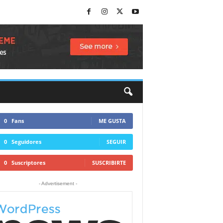
0
Fans
ME GUSTA
0
Seguidores
SEGUIR
0
Suscriptores
SUSCRIBIRTE
- Advertisement -