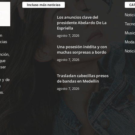
Incluso más noticias
CA
Notic
Los anuncios clave del
presidente Abelardo De La
Tecno
Espriella
Music
agosto 7, 2026
en
icias
Moda 
Una posesión inédita y con
Notic
muchas sorpresas a bordo
nción,
agosto 7, 2026
que
ser
Trasladan cabecillas presos
e y de
de bandas en Medellín
e
agosto 7, 2026
os.