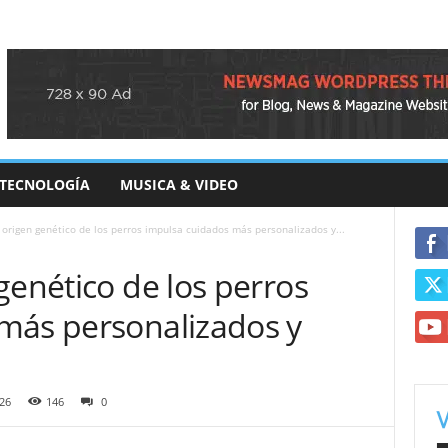
TECNOLOGÍA
MUSICA & VIDEO
 origen genético de los perros impulsa cuidados más personalizados y...
genético de los perros
más personalizados y
26
146
0