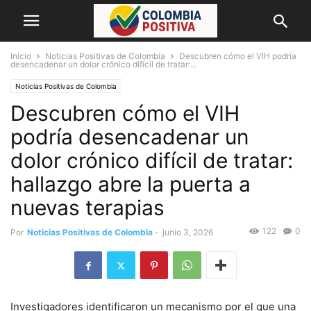
Inicio
Noticias Positivas de Colombia
Descubren cómo el VIH podría
desencadenar un dolor crónico difícil de tratar:...
Noticias Positivas de Colombia
Descubren cómo el VIH
podría desencadenar un
dolor crónico difícil de tratar:
hallazgo abre la puerta a
nuevas terapias
122
0
Por
Noticias Positivas de Colombia
-
junio 3, 2026
Investigadores identificaron un mecanismo por el que una