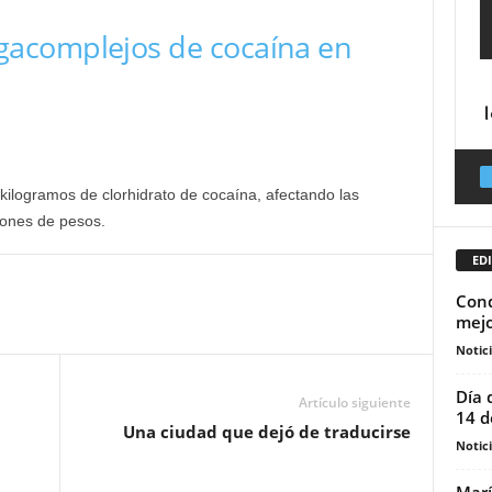
acomplejos de cocaína en
 kilogramos de clorhidrato de cocaína, afectando las
lones de pesos.
EDI
Cond
mejo
Notic
Día 
Artículo siguiente
14 d
Una ciudad que dejó de traducirse
Notic
Marí