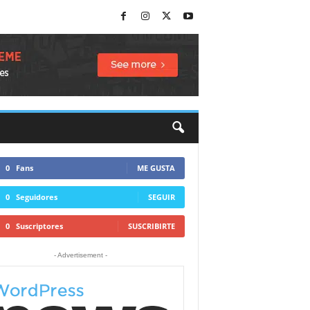
0
Fans
ME GUSTA
0
Seguidores
SEGUIR
0
Suscriptores
SUSCRIBIRTE
- Advertisement -