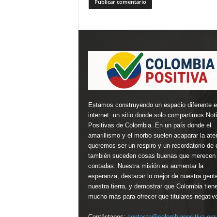
Estamos construyendo un espacio diferente 
internet: un sitio donde solo compartimos Not
Positivas de Colombia. En un país donde el
amarillismo y el morbo suelen acaparar la ate
queremos ser un respiro y un recordatorio de 
también suceden cosas buenas que merecen 
contadas. Nuestra misión es aumentar la
esperanza, destacar lo mejor de nuestra gent
nuestra tierra, y demostrar que Colombia tien
mucho más para ofrecer que titulares negativ
Contáctanos:
contacto@colombiapositiva.org