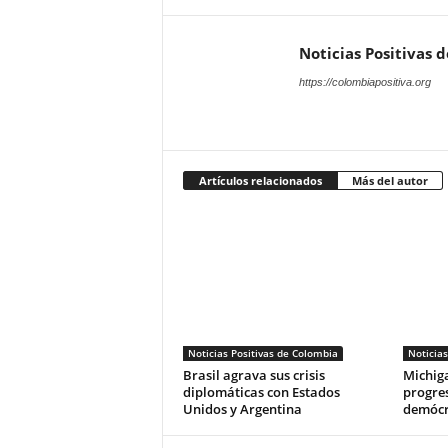
Noticias Positivas 
https://colombiapositiva.org
Artículos relacionados
Más del autor
Noticias Positivas de Colombia
Noticias
Brasil agrava sus crisis
Michiga
diplomáticas con Estados
progres
Unidos y Argentina
demócr