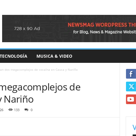
TECNOLOGÍA
MUSICA & VIDEO
an dos megacomplejos de cocaína en Cauca y Nariño
megacomplejos de
y Nariño
26
133
0