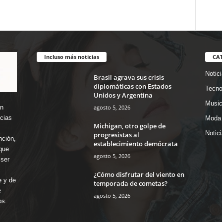
Incluso más noticias
CA
Notic
Brasil agrava sus crisis
diplomáticas con Estados
Tecno
Unidos y Argentina
Music
agosto 5, 2026
en
icias
Moda 
Michigan, otro golpe de
Notic
progresistas al
nción,
establecimiento demócrata
que
agosto 5, 2026
ser
¿Cómo disfrutar del viento en
e y de
temporada de cometas?
e
agosto 5, 2026
os.