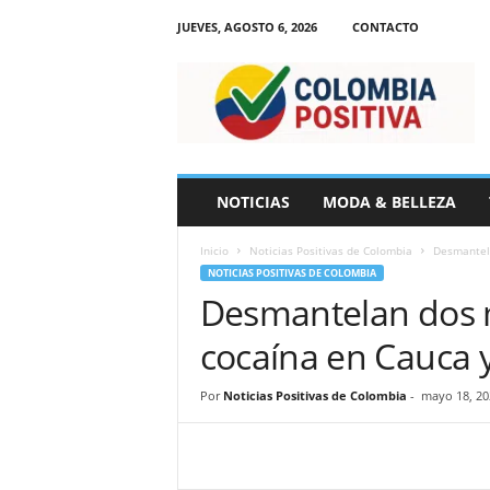
JUEVES, AGOSTO 6, 2026
CONTACTO
N
o
t
i
c
i
a
NOTICIAS
MODA & BELLEZA
s
d
Inicio
Noticias Positivas de Colombia
Desmantel
e
NOTICIAS POSITIVAS DE COLOMBIA
C
Desmantelan dos 
o
l
cocaína en Cauca 
o
m
b
Por
Noticias Positivas de Colombia
-
mayo 18, 20
i
a