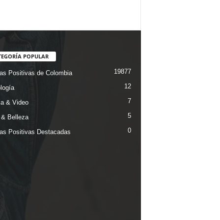
TEGORÍA POPULAR
19877
ias Positivas de Colombia
12
logía
7
a & Video
5
& Belleza
0
ias Positivas Destacadas