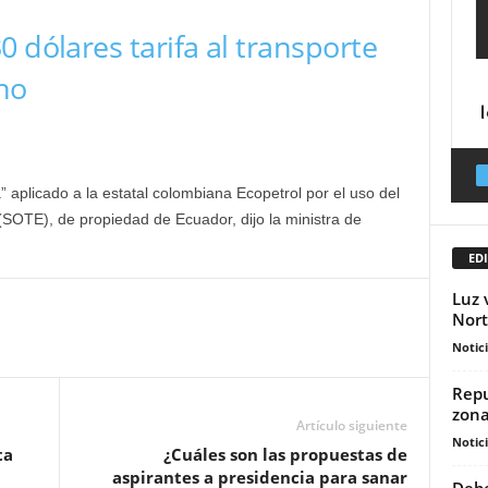
 dólares tarifa al transporte
no
a” aplicado a la estatal colombiana Ecopetrol por el uso del
SOTE), de propiedad de Ecuador, dijo la ministra de
EDI
Luz 
Nort
Notic
Repu
zona
Artículo siguiente
Notic
ta
¿Cuáles son las propuestas de
aspirantes a presidencia para sanar
Debe