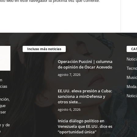
sitio web en este navegador la próxima vez que comente.
Incluso más noticias
CA
Notic
Operación Puccini | columna
de opinión de Óscar Acevedo
Tecno
agosto 7, 2026
Music
en
icias
Moda 
EE.UU. eleva presión a Cuba:
sanciona a minDefensa y
Notic
nción,
otros siete...
que
agosto 6, 2026
ser
Inicia diálogo político en
e y de
Venezuela que EE.UU. dice es
“oportunidad única”
e