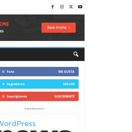
0
Fans
ME GUSTA
0
Seguidores
SEGUIR
0
Suscriptores
SUSCRIBIRTE
- Advertisement -