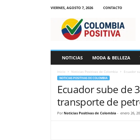
VIERNES, AGOSTO 7, 2026
CONTACTO
N
o
t
i
c
i
a
NOTICIAS
MODA & BELLEZA
s
d
Inicio
Noticias Positivas de Colombia
Ecuador sub
e
NOTICIAS POSITIVAS DE COLOMBIA
C
Ecuador sube de 3 
o
l
transporte de pet
o
m
b
Por
Noticias Positivas de Colombia
-
enero 26, 2
i
a