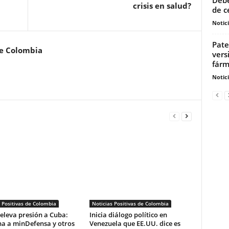
crisis en salud?
de c
Notic
Pate
de Colombia
vers
fár
Notic
 Positivas de Colombia
Noticias Positivas de Colombia
eleva presión a Cuba:
Inicia diálogo político en
na a minDefensa y otros
Venezuela que EE.UU. dice es