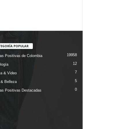
TEGORÍA POPULAR
19958
ias Positivas de Colombia
12
logía
7
a & Video
5
& Belleza
0
ias Positivas Destacadas