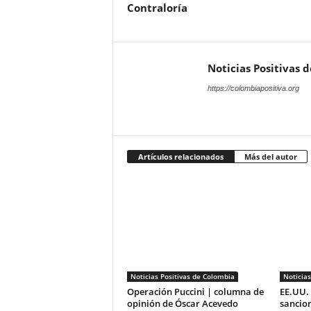
Contraloría
Noticias Positivas 
https://colombiapositiva.org
Artículos relacionados
Más del autor
Noticias Positivas de Colombia
Noticias
Operación Puccini | columna de
EE.UU. 
opinión de Óscar Acevedo
sancio