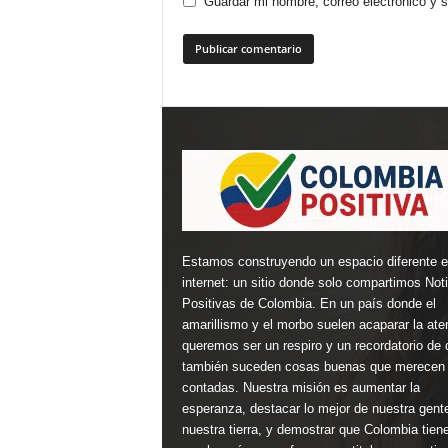
Guardar mi nombre, correo electrónico y 
Estamos construyendo un espacio diferente 
internet: un sitio donde solo compartimos Not
Positivas de Colombia. En un país donde el
amarillismo y el morbo suelen acaparar la ate
queremos ser un respiro y un recordatorio de 
también suceden cosas buenas que merecen 
contadas. Nuestra misión es aumentar la
esperanza, destacar lo mejor de nuestra gent
nuestra tierra, y demostrar que Colombia tien