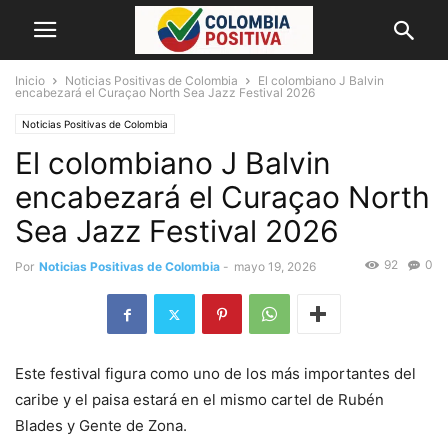
Inicio
Noticias Positivas de Colombia
El colombiano J Balvin
encabezará el Curaçao North Sea Jazz Festival 2026
Noticias Positivas de Colombia
El colombiano J Balvin
encabezará el Curaçao North
Sea Jazz Festival 2026
92
0
Por
Noticias Positivas de Colombia
-
mayo 19, 2026
Este festival figura como uno de los más importantes del
caribe y el paisa estará en el mismo cartel de Rubén
Blades y Gente de Zona.