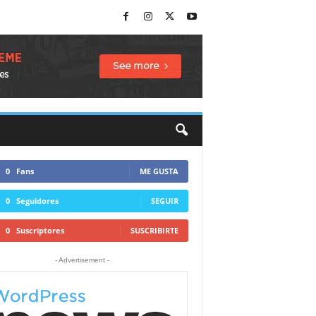
0
Fans
ME GUSTA
0
Seguidores
SEGUIR
0
Suscriptores
SUSCRIBIRTE
- Advertisement -