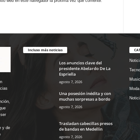
sitio web en este navegador la próxima vez que comente.
Incluso más noticias
CA
Notic
Los anuncios clave del
presidente Abelardo De La
Tecno
Espriella
Music
agosto 7, 2026
en
icias
Moda 
Una posesión inédita y con
Notic
muchas sorpresas a bordo
nción,
agosto 7, 2026
que
ser
Trasladan cabecillas presos
e y de
de bandas en Medellín
e
agosto 7, 2026