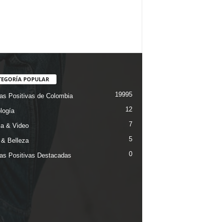
TEGORÍA POPULAR
19995
ias Positivas de Colombia
12
logía
7
a & Video
5
& Belleza
0
ias Positivas Destacadas