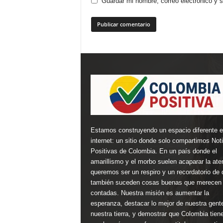
Guardar mi nombre, correo electrónico y 
Estamos construyendo un espacio diferente 
internet: un sitio donde solo compartimos Not
Positivas de Colombia. En un país donde el
amarillismo y el morbo suelen acaparar la ate
queremos ser un respiro y un recordatorio de 
también suceden cosas buenas que merecen 
contadas. Nuestra misión es aumentar la
esperanza, destacar lo mejor de nuestra gent
nuestra tierra, y demostrar que Colombia tien