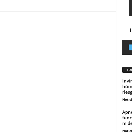
EDI
Invi
húme
riesg
Notic
Apne
func
mide
Notic