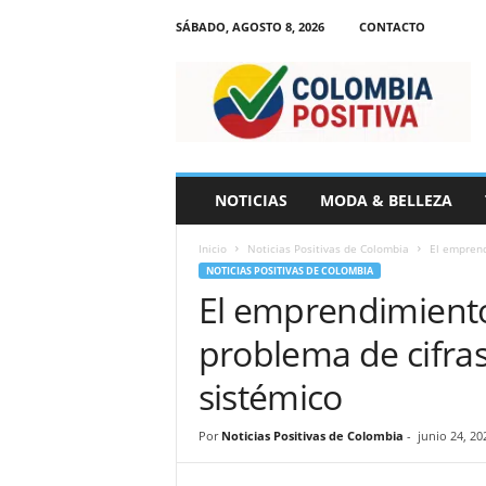
SÁBADO, AGOSTO 8, 2026
CONTACTO
N
o
t
i
c
i
a
NOTICIAS
MODA & BELLEZA
s
d
Inicio
Noticias Positivas de Colombia
El emprend
e
NOTICIAS POSITIVAS DE COLOMBIA
C
El emprendimiento
o
l
problema de cifra
o
m
sistémico
b
i
Por
Noticias Positivas de Colombia
-
junio 24, 20
a