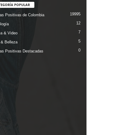
TEGORÍA POPULAR
19995
ias Positivas de Colombia
12
logía
7
a & Video
5
& Belleza
0
ias Positivas Destacadas