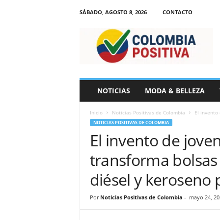
SÁBADO, AGOSTO 8, 2026
CONTACTO
N
o
t
i
c
i
a
NOTICIAS
MODA & BELLEZA
s
d
Inicio
Noticias Positivas de Colombia
El invento
e
NOTICIAS POSITIVAS DE COLOMBIA
C
El invento de jove
o
l
transforma bolsas 
o
m
diésel y keroseno 
b
i
Por
Noticias Positivas de Colombia
-
mayo 24, 20
a