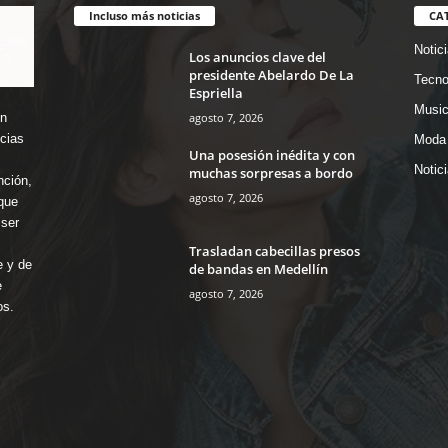
Incluso más noticias
CA
Notic
Los anuncios clave del
presidente Abelardo De La
Tecno
Espriella
Music
agosto 7, 2026
en
icias
Moda 
Una posesión inédita y con
Notic
muchas sorpresas a bordo
nción,
agosto 7, 2026
que
ser
Trasladan cabecillas presos
e y de
de bandas en Medellín
e
agosto 7, 2026
os.