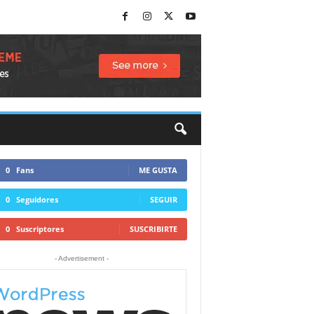
0
Fans
ME GUSTA
0
Seguidores
SEGUIR
0
Suscriptores
SUSCRIBIRTE
- Advertisement -