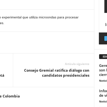
o experimental que utiliza microondas para procesar
es.
EDI
Artículo siguiente
Gere
son 
n
Consejo Gremial ratifica diálogo con
cierr
otá
candidatos presidenciales
Notic
Info
de v
de Colombia
Notic