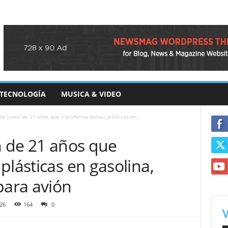
TECNOLOGÍA
MUSICA & VIDEO
 de joven de 21 años que transforma bolsas plásticas en...
n de 21 años que
plásticas en gasolina,
para avión
26
164
0