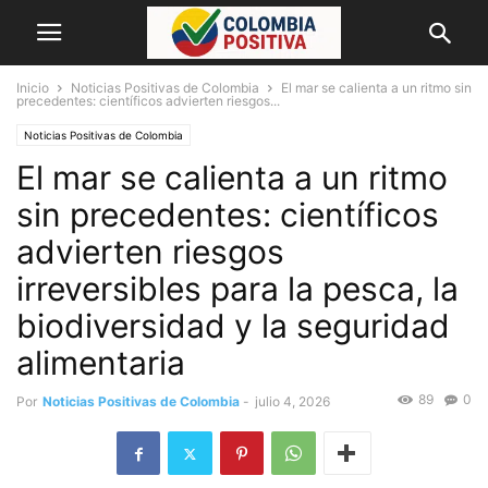
Inicio
Noticias Positivas de Colombia
El mar se calienta a un ritmo sin
precedentes: científicos advierten riesgos...
Noticias Positivas de Colombia
El mar se calienta a un ritmo
sin precedentes: científicos
advierten riesgos
irreversibles para la pesca, la
biodiversidad y la seguridad
alimentaria
89
0
Por
Noticias Positivas de Colombia
-
julio 4, 2026