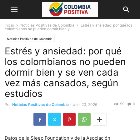
Inicio
Noticias Positivas de Colombia
Estrés y ansiedad: por qué los
colombianos no pueden dormir bien y...
Noticias Positivas de Colombia
Estrés y ansiedad: por qué
los colombianos no pueden
dormir bien y se ven cada
vez más cansados, según
estudios
99
0
Por
Noticias Positivas de Colombia
-
abril 23, 2026
Datos de la Sleep Foundation y de la Asociación