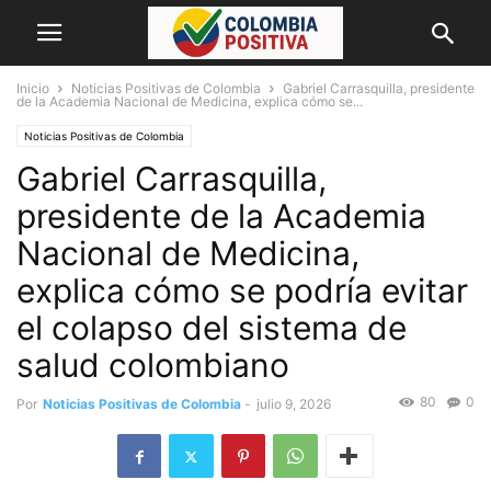
Inicio
Noticias Positivas de Colombia
Gabriel Carrasquilla, presidente
de la Academia Nacional de Medicina, explica cómo se...
Noticias Positivas de Colombia
Gabriel Carrasquilla,
presidente de la Academia
Nacional de Medicina,
explica cómo se podría evitar
el colapso del sistema de
salud colombiano
80
0
Por
Noticias Positivas de Colombia
-
julio 9, 2026