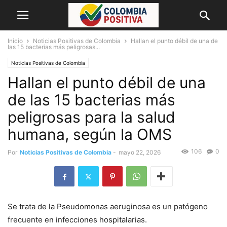
Inicio
Noticias Positivas de Colombia
Hallan el punto débil de una de
las 15 bacterias más peligrosas...
Noticias Positivas de Colombia
Hallan el punto débil de una
de las 15 bacterias más
peligrosas para la salud
humana, según la OMS
106
0
Por
Noticias Positivas de Colombia
-
mayo 22, 2026
Se trata de la Pseudomonas aeruginosa es un patógeno
frecuente en infecciones hospitalarias.