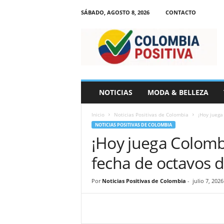
SÁBADO, AGOSTO 8, 2026
CONTACTO
N
o
t
i
c
i
a
NOTICIAS
MODA & BELLEZA
s
d
Inicio
Noticias Positivas de Colombia
¡Hoy juega
e
NOTICIAS POSITIVAS DE COLOMBIA
C
¡Hoy juega Colombi
o
l
fecha de octavos 
o
m
b
Por
Noticias Positivas de Colombia
-
julio 7, 2026
i
a