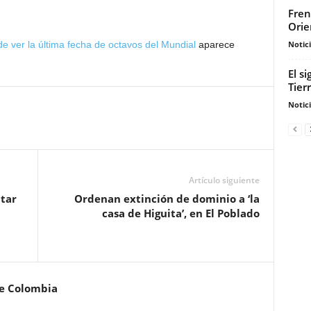
Fren
Orie
Notic
e ver la última fecha de octavos del Mundial
aparece
El s
Tier
Notic
Artículo siguiente
ctar
Ordenan extinción de dominio a ‘la
casa de Higuita’, en El Poblado
de Colombia