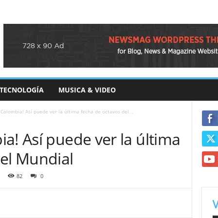
TECNOLOGÍA
MUSICA & VIDEO
 Colombia! Así puede ver la última fecha de octavos del...
a! Así puede ver la última
del Mundial
82
0