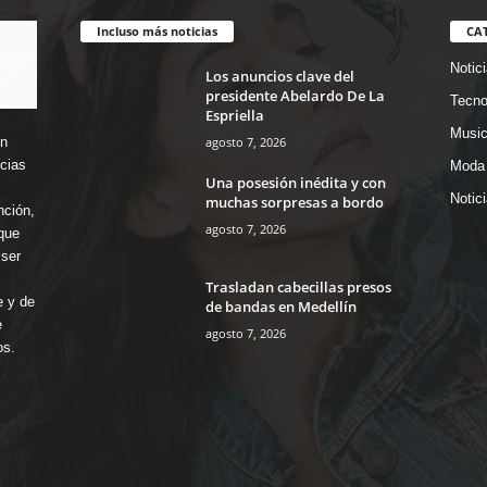
Incluso más noticias
CA
Notic
Los anuncios clave del
presidente Abelardo De La
Tecno
Espriella
Music
agosto 7, 2026
en
icias
Moda 
Una posesión inédita y con
Notic
muchas sorpresas a bordo
nción,
agosto 7, 2026
que
ser
Trasladan cabecillas presos
e y de
de bandas en Medellín
e
agosto 7, 2026
os.