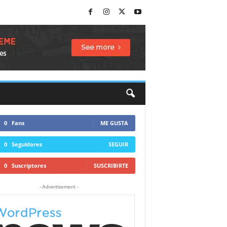
0
Fans
ME GUSTA
0
Seguidores
SEGUIR
0
Suscriptores
SUSCRIBIRTE
- Advertisement -