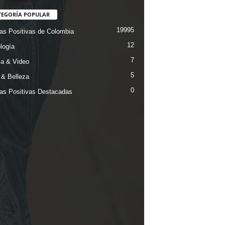
TEGORÍA POPULAR
19995
ias Positivas de Colombia
12
logía
7
a & Video
5
& Belleza
0
ias Positivas Destacadas