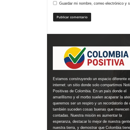
Guardar mi nombre, correo electrónico y 
Estamos construyendo un espacio diferente 
internet: un sitio donde solo compartimos Not
Positivas de Colombia. En un país donde el
amarillismo y el morbo suelen acaparar la ate
queremos ser un respiro y un recordatorio de 
también suceden cosas buenas que merecen 
contadas. Nuestra misión es aumentar la
esperanza, destacar lo mejor de nuestra gent
nuestra tierra, y demostrar que Colombia tien