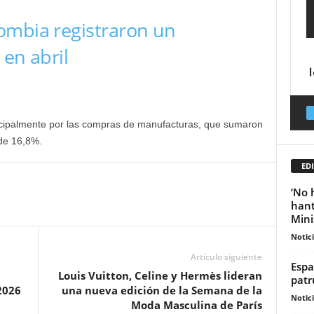
ombia registraron un
 en abril
ncipalmente por las compras de manufacturas, que sumaron
de 16,8%.
EDI
‘No 
hant
Minis
Notic
Artículo siguiente
Espa
Louis Vuitton, Celine y Hermès lideran
patr
2026
una nueva edición de la Semana de la
Notic
Moda Masculina de París