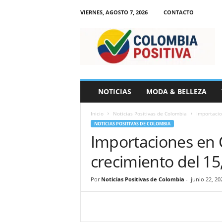
VIERNES, AGOSTO 7, 2026
CONTACTO
N
o
t
i
c
i
a
NOTICIAS
MODA & BELLEZA
s
d
Inicio
Noticias Positivas de Colombia
Importacio
e
NOTICIAS POSITIVAS DE COLOMBIA
C
Importaciones en 
o
l
crecimiento del 15
o
m
b
Por
Noticias Positivas de Colombia
-
junio 22, 20
i
a