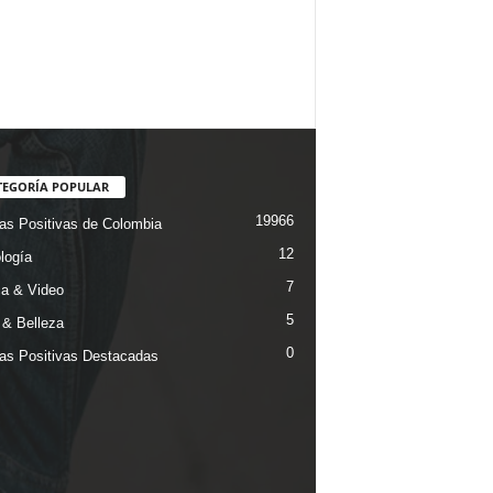
TEGORÍA POPULAR
19966
ias Positivas de Colombia
12
logía
7
a & Video
5
& Belleza
0
ias Positivas Destacadas