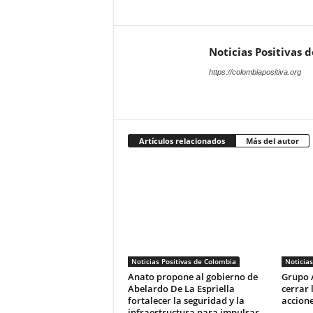
Noticias Positivas 
https://colombiapositiva.org
Artículos relacionados
Más del autor
Noticias Positivas de Colombia
Noticias
Anato propone al gobierno de
Grupo 
Abelardo De La Espriella
cerrar 
fortalecer la seguridad y la
accione
infraestructura para impulsar