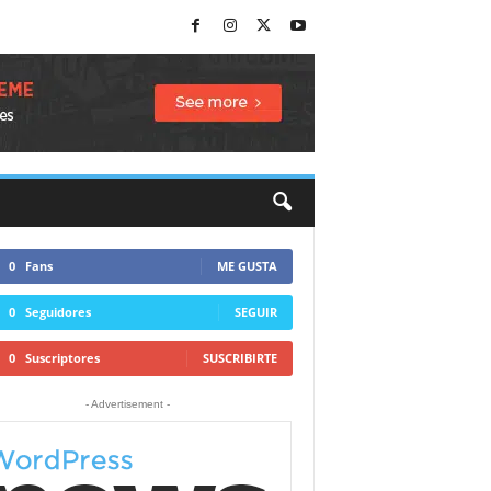
0
Fans
ME GUSTA
0
Seguidores
SEGUIR
0
Suscriptores
SUSCRIBIRTE
- Advertisement -