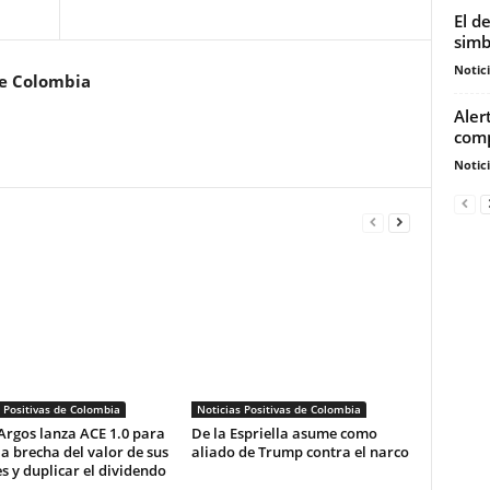
El d
simb
Notic
de Colombia
Aler
comp
Notic
 Positivas de Colombia
Noticias Positivas de Colombia
Argos lanza ACE 1.0 para
De la Espriella asume como
la brecha del valor de sus
aliado de Trump contra el narco
s y duplicar el dividendo