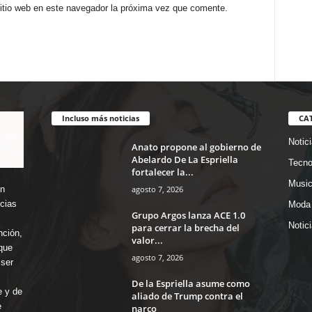
sitio web en este navegador la próxima vez que comente.
Incluso más noticias
CA
Notic
Anato propone al gobierno de
Abelardo De La Espriella
Tecno
fortalecer la...
Music
agosto 7, 2026
en
icias
Moda 
Grupo Argos lanza ACE 1.0
Notic
para cerrar la brecha del
nción,
valor...
que
agosto 7, 2026
ser
De la Espriella asume como
e y de
aliado de Trump contra el
e
narco