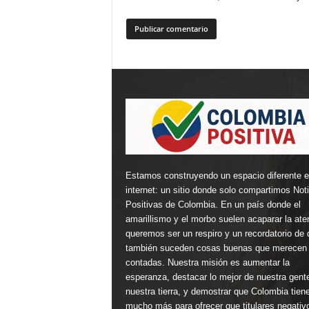
Estamos construyendo un espacio diferente 
internet: un sitio donde solo compartimos Not
Positivas de Colombia. En un país donde el
amarillismo y el morbo suelen acaparar la ate
queremos ser un respiro y un recordatorio de 
también suceden cosas buenas que merecen 
contadas. Nuestra misión es aumentar la
esperanza, destacar lo mejor de nuestra gent
nuestra tierra, y demostrar que Colombia tien
mucho más para ofrecer que titulares negativ