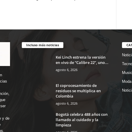
Incluso más noticias
CA
Notic
Kei Linch estrena la versión
en vivo de “Calibre 22”, uno...
Tecno
agosto 6, 2026
Music
en
icias
Moda 
El coprocesamiento de
residuos se multiplica en
Notic
nción,
Colombia
que
agosto 6, 2026
ser
Bogotá celebra 488 años con
e y de
llamado al cuidado y la
limpieza
e
os.