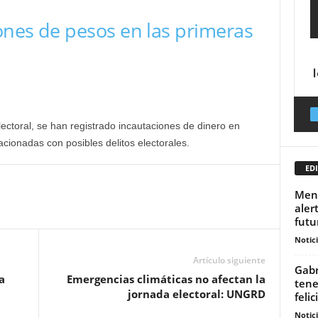
lones de pesos en las primeras
ectoral, se han registrado incautaciones de dinero en
lacionadas con posibles delitos electorales.
EDI
Meno
aler
futu
Notic
Artículo siguiente
Gabr
a
Emergencias climáticas no afectan la
tene
jornada electoral: UNGRD
felic
Notic