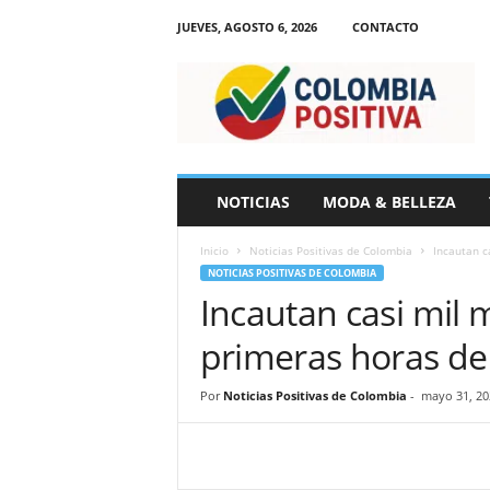
JUEVES, AGOSTO 6, 2026
CONTACTO
N
o
t
i
c
i
a
NOTICIAS
MODA & BELLEZA
s
d
Inicio
Noticias Positivas de Colombia
Incautan c
e
NOTICIAS POSITIVAS DE COLOMBIA
C
Incautan casi mil 
o
l
primeras horas de
o
m
b
Por
Noticias Positivas de Colombia
-
mayo 31, 20
i
a