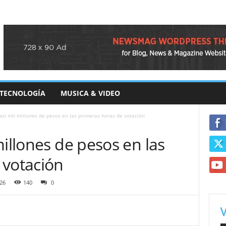
TECNOLOGÍA
MUSICA & VIDEO
asi mil millones de pesos en las primeras horas de votación
millones de pesos en las
 votación
26
140
0