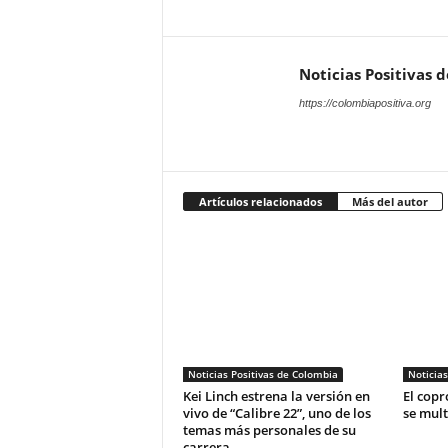
Noticias Positivas 
https://colombiapositiva.org
Artículos relacionados
Más del autor
Noticias Positivas de Colombia
Noticias
Kei Linch estrena la versión en
El copr
vivo de “Calibre 22”, uno de los
se mult
temas más personales de su
carrera