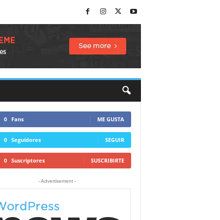
0
Fans
ME GUSTA
0
Seguidores
SEGUIR
0
Suscriptores
SUSCRIBIRTE
- Advertisement -