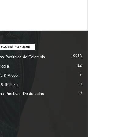
TEGORÍA POPULAR
19918
ias Positivas de Colombia
12
logía
7
a & Video
5
& Belleza
0
ias Positivas Destacadas