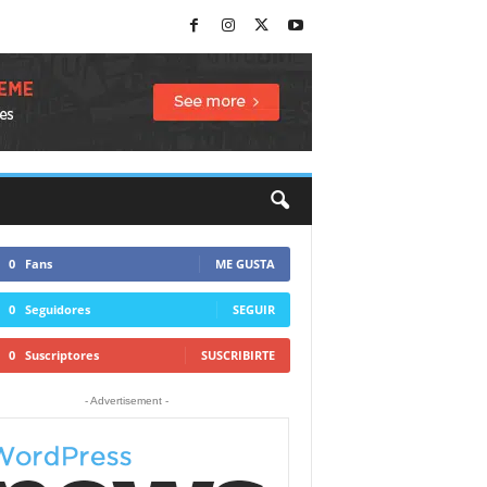
0
Fans
ME GUSTA
0
Seguidores
SEGUIR
0
Suscriptores
SUSCRIBIRTE
- Advertisement -