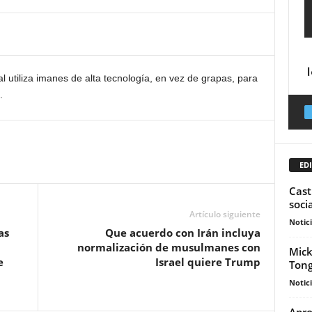
 utiliza imanes de alta tecnología, en vez de grapas, para
.
EDI
Cast
soci
Artículo siguiente
Notic
as
Que acuerdo con Irán incluya
normalización de musulmanes con
Mick
e
Israel quiere Trump
Tong
Notic
Apro