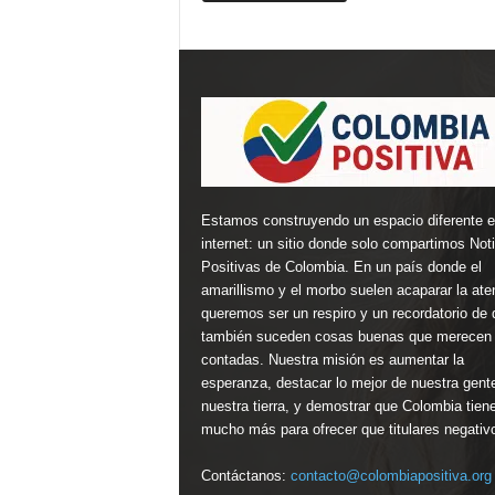
Estamos construyendo un espacio diferente 
internet: un sitio donde solo compartimos Not
Positivas de Colombia. En un país donde el
amarillismo y el morbo suelen acaparar la ate
queremos ser un respiro y un recordatorio de 
también suceden cosas buenas que merecen 
contadas. Nuestra misión es aumentar la
esperanza, destacar lo mejor de nuestra gent
nuestra tierra, y demostrar que Colombia tien
mucho más para ofrecer que titulares negativ
Contáctanos:
contacto@colombiapositiva.org