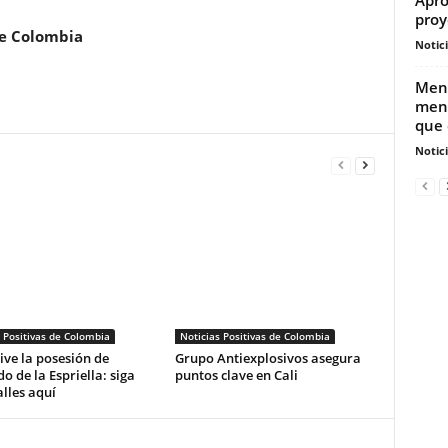
proy
de Colombia
Notic
Meno
meno
que 
Notic
 Positivas de Colombia
Noticias Positivas de Colombia
vive la posesión de
Grupo Antiexplosivos asegura
o de la Espriella: siga
puntos clave en Cali
alles aquí