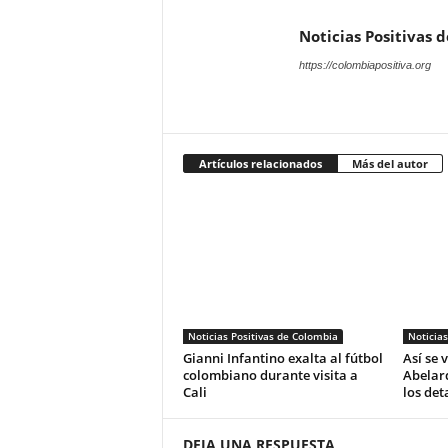
Noticias Positivas 
https://colombiapositiva.org
Artículos relacionados
Más del autor
Noticias Positivas de Colombia
Noticias
Gianni Infantino exalta al fútbol
Así se 
colombiano durante visita a
Abelard
Cali
los det
DEJA UNA RESPUESTA