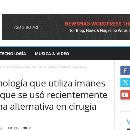
TECNOLOGÍA
MUSICA & VIDEO
ra tecnología que utiliza imanes para unir tejidos y que se...
ología que utiliza imanes
y que se usó recientemente
a alternativa en cirugía
26
135
0