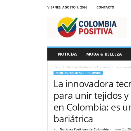
VIERNES, AGOSTO 7, 2026
CONTACTO
N
o
t
i
c
i
a
NOTICIAS
MODA & BELLEZA
s
d
Inicio
Noticias Positivas de Colombia
La innovado
e
NOTICIAS POSITIVAS DE COLOMBIA
C
La innovadora tecn
o
l
para unir tejidos 
o
m
en Colombia: es un
b
i
bariátrica
a
Por
Noticias Positivas de Colombia
-
mayo 25, 20