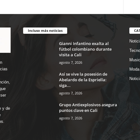
Incluso más noticias
CA
Notic
Gianni Infantino exalta al
fútbol colombiano durante
Tecno
visita a Cali
Music
agosto 7, 2026
en
icias
Moda 
Así se vive la posesión de
Notic
Abelardo de la Espriella:
nción,
siga...
que
agosto 7, 2026
ser
Grupo Antiexplosivos asegura
e y de
puntos clave en Cali
e
agosto 7, 2026
os.