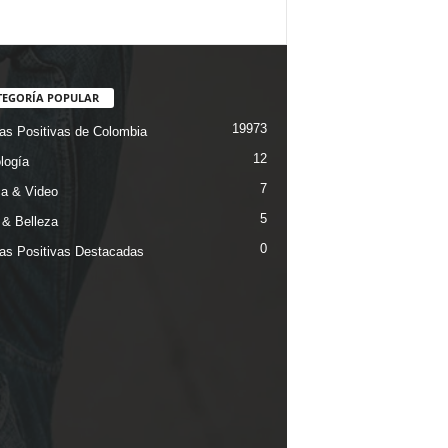
TEGORÍA POPULAR
19973
ias Positivas de Colombia
12
logía
7
a & Video
5
& Belleza
0
ias Positivas Destacadas