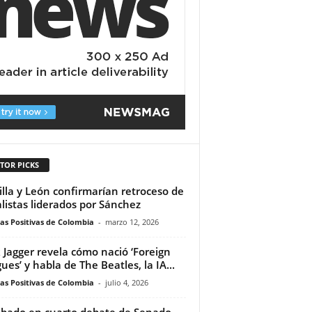
TOR PICKS
illa y León confirmarían retroceso de
alistas liderados por Sánchez
ias Positivas de Colombia
-
marzo 12, 2026
 Jagger revela cómo nació ‘Foreign
ues’ y habla de The Beatles, la IA...
ias Positivas de Colombia
-
julio 4, 2026
bado en cuarto debate de Senado