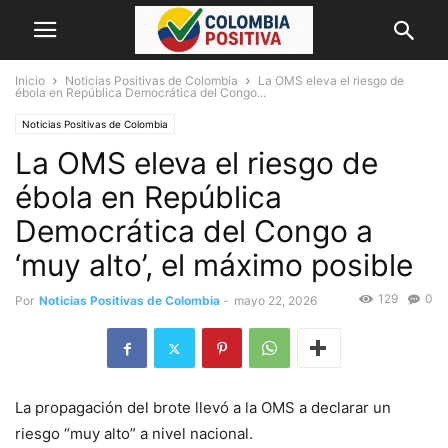
Inicio
Noticias Positivas de Colombia
La OMS eleva el riesgo de
ébola en República Democrática del Congo...
Noticias Positivas de Colombia
La OMS eleva el riesgo de
ébola en República
Democrática del Congo a
‘muy alto’, el máximo posible
129
0
Por
Noticias Positivas de Colombia
-
mayo 22, 2026
La propagación del brote llevó a la OMS a declarar un
riesgo “muy alto” a nivel nacional.