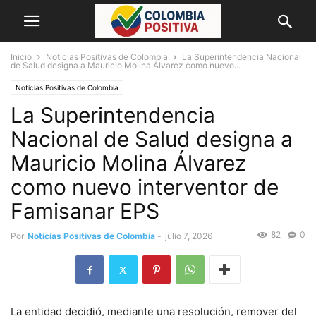
Inicio
Noticias Positivas de Colombia
La Superintendencia Nacional
de Salud designa a Mauricio Molina Álvarez como nuevo...
Noticias Positivas de Colombia
La Superintendencia
Nacional de Salud designa a
Mauricio Molina Álvarez
como nuevo interventor de
Famisanar EPS
82
0
Por
Noticias Positivas de Colombia
-
julio 7, 2026
La entidad decidió, mediante una resolución, remover del