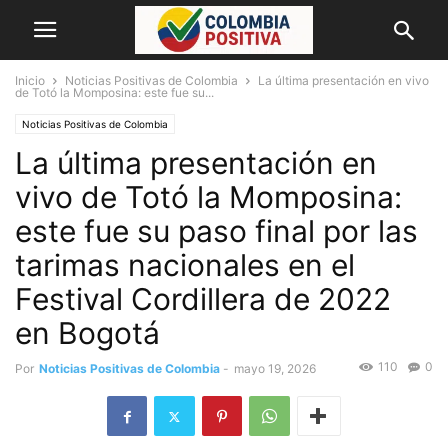
Inicio
Noticias Positivas de Colombia
La última presentación en vivo
de Totó la Momposina: este fue su...
Noticias Positivas de Colombia
La última presentación en
vivo de Totó la Momposina:
este fue su paso final por las
tarimas nacionales en el
Festival Cordillera de 2022
en Bogotá
110
0
Por
Noticias Positivas de Colombia
-
mayo 19, 2026