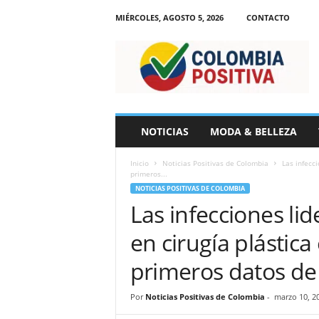
MIÉRCOLES, AGOSTO 5, 2026
CONTACTO
N
o
t
i
c
i
a
NOTICIAS
MODA & BELLEZA
s
d
Inicio
Noticias Positivas de Colombia
Las infecc
e
primeros...
C
NOTICIAS POSITIVAS DE COLOMBIA
o
Las infecciones li
l
o
en cirugía plástic
m
b
primeros datos de
i
a
Por
Noticias Positivas de Colombia
-
marzo 10, 2