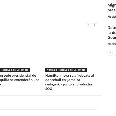
Migr
pres
Notic
Deud
la d
Gobi
Notic
 Positivas de Colombia
Noticias Positivas de Colombia
n sede presidencial de
Hamilton lleva su afrobeats al
quilla se extenderán una
dancehall en ‘Jamaica
a
(wiki,wiki)’ junto al productor
SOG