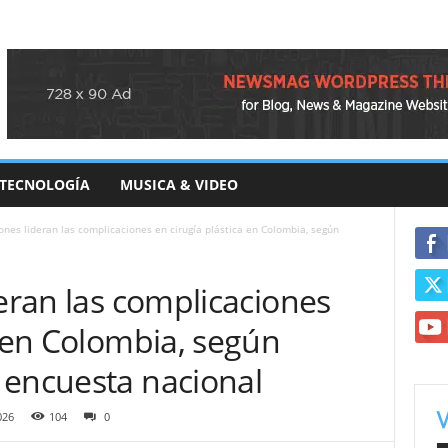
TECNOLOGÍA
MUSICA & VIDEO
iones lideran las complicaciones en cirugía plástica en Colombia, según
deran las complicaciones
a en Colombia, según
 encuesta nacional
026
104
0