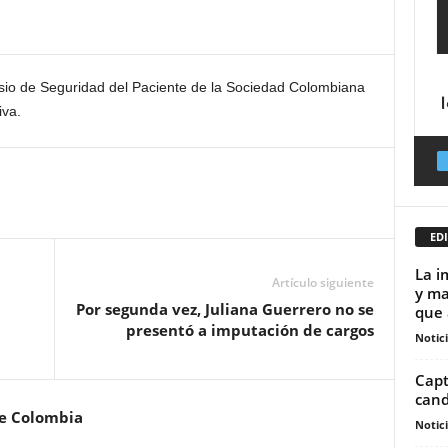
osio de Seguridad del Paciente de la Sociedad Colombiana
iva.
EDI
La i
Artículo siguiente
y ma
Por segunda vez, Juliana Guerrero no se
que 
presentó a imputación de cargos
Notic
Capt
cand
de Colombia
Notic