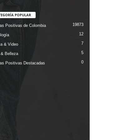
TEGORÍA POPULAR
19873
ias Positivas de Colombia
12
logía
7
a & Video
5
& Belleza
0
ias Positivas Destacadas