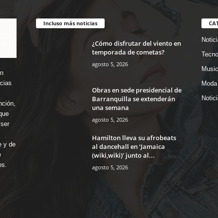
Incluso más noticias
CA
Notic
¿Cómo disfrutar del viento en
temporada de cometas?
Tecno
agosto 5, 2026
Music
en
icias
Moda 
Obras en sede presidencial de
Barranquilla se extenderán
Notic
nción,
una semana
que
agosto 5, 2026
ser
Hamilton lleva su afrobeats
e y de
al dancehall en ‘Jamaica
(wiki,wiki)’ junto al...
e
os.
agosto 5, 2026