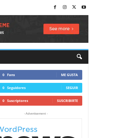
0
Fans
ME GUSTA
0
Seguidores
SEGUIR
0
Suscriptores
SUSCRIBIRTE
- Advertisement -