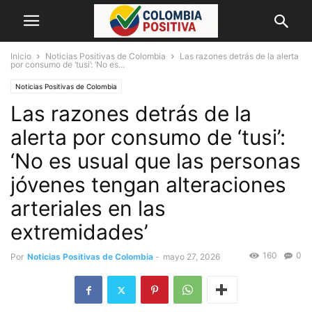
Inicio
Noticias Positivas de Colombia
Las razones detrás de la alerta
por consumo de ‘tusi’: ‘No es...
Noticias Positivas de Colombia
Las razones detrás de la
alerta por consumo de ‘tusi’:
‘No es usual que las personas
jóvenes tengan alteraciones
arteriales en las
extremidades’
160
0
Por
Noticias Positivas de Colombia
-
mayo 27, 2026