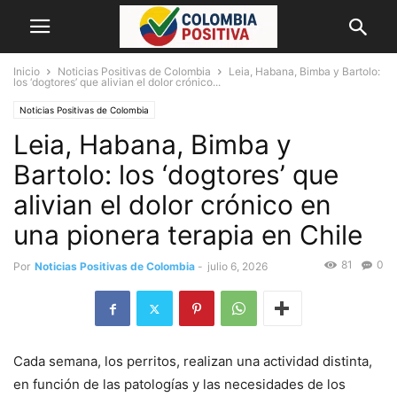
Inicio
Noticias Positivas de Colombia
Leia, Habana, Bimba y Bartolo:
los ‘dogtores’ que alivian el dolor crónico...
Noticias Positivas de Colombia
Leia, Habana, Bimba y
Bartolo: los ‘dogtores’ que
alivian el dolor crónico en
una pionera terapia en Chile
81
0
Por
Noticias Positivas de Colombia
-
julio 6, 2026
Cada semana, los perritos, realizan una actividad distinta,
en función de las patologías y las necesidades de los