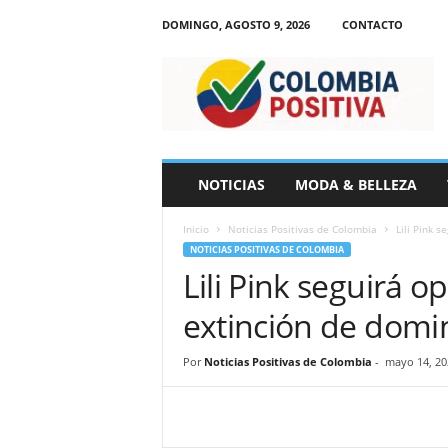
DOMINGO, AGOSTO 9, 2026
CONTACTO
N
o
t
i
c
i
a
NOTICIAS
MODA & BELLEZA
s
d
Inicio
Noticias Positivas de Colombia
Lili Pink 
e
NOTICIAS POSITIVAS DE COLOMBIA
C
Lili Pink seguirá 
o
l
extinción de domi
o
m
b
Por
Noticias Positivas de Colombia
-
mayo 14, 20
i
a