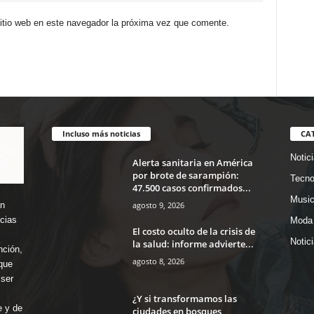
sitio web en este navegador la próxima vez que comente.
Incluso más noticias
CA
Notic
Alerta sanitaria en América
por brote de sarampión:
Tecno
47.500 casos confirmados...
Music
agosto 9, 2026
en
icias
Moda 
El costo oculto de la crisis de
Notic
la salud: informe advierte...
nción,
agosto 8, 2026
que
ser
¿Y si transformamos las
e y de
ciudades en bosques