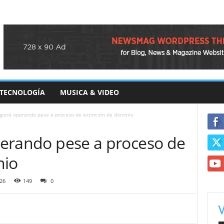
TECNOLOGÍA
MUSICA & VIDEO
seguirá operando pese a proceso de extinción de dominio
operando pese a proceso de
nio
26
149
0