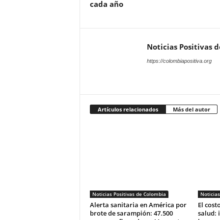
cada año
Noticias Positivas 
https://colombiapositiva.org
Artículos relacionados
Más del autor
Noticias Positivas de Colombia
Noticias
Alerta sanitaria en América por
El costo
brote de sarampión: 47.500
salud: 