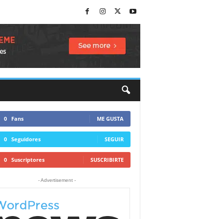
0
Fans
ME GUSTA
0
Seguidores
SEGUIR
0
Suscriptores
SUSCRIBIRTE
- Advertisement -