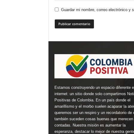
Guardar mi nombre, correo electrónico y 
Estamos construyendo un espacio diferente 
internet: un sitio donde solo compartimos Not
Positivas de Colombia. En un país donde el
amarillismo y el morbo suelen acaparar la ate
queremos ser un respiro y un recordatorio de 
también suceden cosas buenas que merecen 
contadas. Nuestra misión es aumentar la
esperanza, destacar lo mejor de nuestra gent