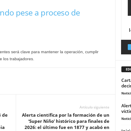
rando pese a proceso de
entes será clave para mantener la operación, cumplir
e los trabajadores.
EDI
Cart
deci
Notic
Aler
Artículo siguiente
víct
4 de
Alerta científica por la formación de un
Notic
‘Super Niño’ histórico para finales de
bia
2026: el último fue en 1877 y acabó en
Inic