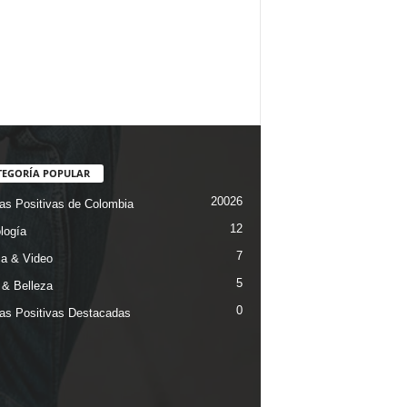
TEGORÍA POPULAR
20026
ias Positivas de Colombia
12
logía
7
a & Video
5
& Belleza
0
ias Positivas Destacadas