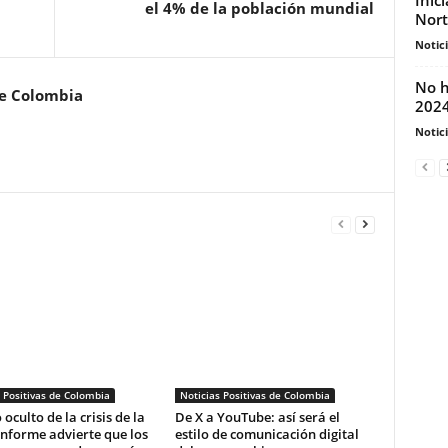
el 4% de la población mundial
Nor
Notic
No h
de Colombia
2024
Notic
 Positivas de Colombia
Noticias Positivas de Colombia
 oculto de la crisis de la
De X a YouTube: así será el
informe advierte que los
estilo de comunicación digital