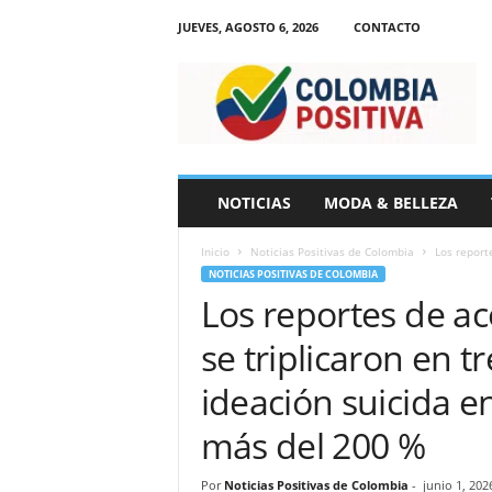
JUEVES, AGOSTO 6, 2026
CONTACTO
N
o
t
i
c
i
a
NOTICIAS
MODA & BELLEZA
s
d
Inicio
Noticias Positivas de Colombia
Los reporte
e
NOTICIAS POSITIVAS DE COLOMBIA
C
Los reportes de a
o
l
se triplicaron en t
o
m
ideación suicida e
b
i
más del 200 %
a
Por
Noticias Positivas de Colombia
-
junio 1, 202