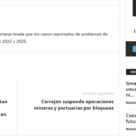
veriana revela que los casos reportados de problemas de
e 2022 y 2025.
EDI
Gmai
usua
Artículo siguiente
ni...
ntan
Cerrejón suspende operaciones
Notic
mineras y portuarias por bloqueos
 en
Conc
futu
Notic