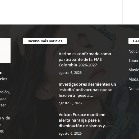
Incluso más noticias
CA
Notic
Aczino es confirmado como
participante de la FMS
Tecno
Colombia 2026-2027
Music
agosto 6, 2026
en
icias
Moda 
Investigadores desmienten un
Notic
‘estudio’ antivacunas que se
nción,
hizo viral pese a...
que
agosto 6, 2026
ser
Volcán Puracé mantiene
e y de
alerta naranja pese a
e
disminución de sismos y...
os.
agosto 6, 2026