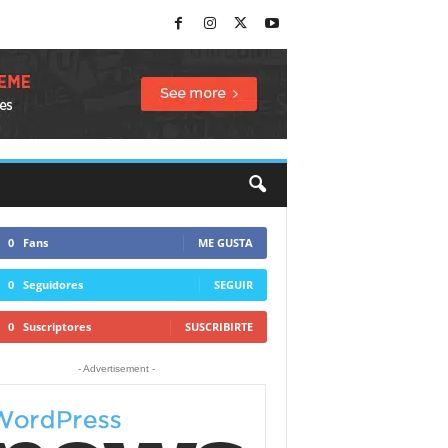
0
Fans
ME GUSTA
0
Seguidores
SEGUIR
0
Suscriptores
SUSCRIBIRTE
- Advertisement -