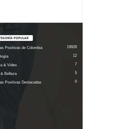
TEGORÍA POPULAR
19928
ias Positivas de Colombia
12
logía
7
a & Video
5
& Belleza
0
ias Positivas Destacadas