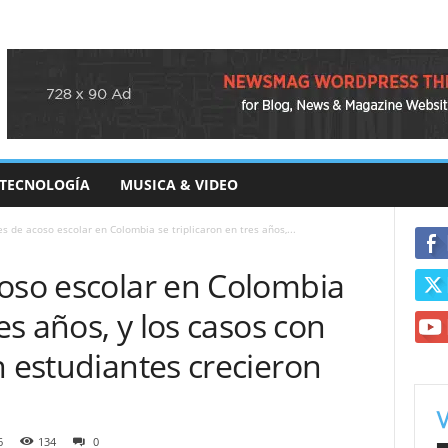
TECNOLOGÍA
MUSICA & VIDEO
s de acoso escolar en Colombia se triplicaron en tres años,...
coso escolar en Colombia
res años, y los casos con
n estudiantes crecieron
6
134
0