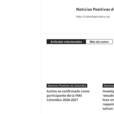
Noticias Positivas 
https://colombiapositiva.org
Artículos relacionados
Más del autor
Noticias Positivas de Colombia
Noticias
Aczino es confirmado como
Invest
participante de la FMS
‘estudi
Colombia 2026-2027
hizo vi
respald
salvan 