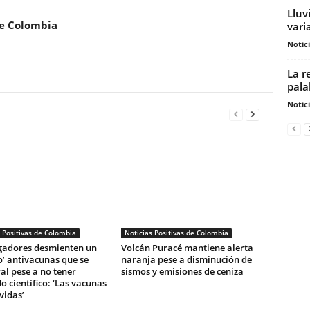
Lluv
de Colombia
vari
Notic
La r
pala
Notic
 Positivas de Colombia
Noticias Positivas de Colombia
igadores desmienten un
Volcán Puracé mantiene alerta
o’ antivacunas que se
naranja pese a disminución de
ral pese a no tener
sismos y emisiones de ceniza
o científico: ‘Las vacunas
vidas’