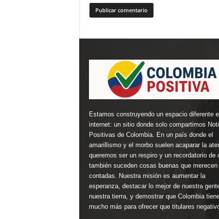
Estamos construyendo un espacio diferente 
internet: un sitio donde solo compartimos Not
Positivas de Colombia. En un país donde el
amarillismo y el morbo suelen acaparar la ate
queremos ser un respiro y un recordatorio de 
también suceden cosas buenas que merecen 
contadas. Nuestra misión es aumentar la
esperanza, destacar lo mejor de nuestra gent
nuestra tierra, y demostrar que Colombia tien
mucho más para ofrecer que titulares negativ