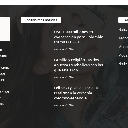
Incluso más noticias
CA
Notic
USD 1.000 millones en
cooperación para Colombia
Tecno
tramitará EE.UU.
Music
agosto 7, 2026
en
icias
Moda 
Familia y religión, las dos
Notic
apuestas simbólicas con las
nción,
que Abelardo...
que
agosto 7, 2026
ser
Felipe VI y De la Espriella
e y de
reafirman la cercanía
e
colombo-española
os.
agosto 7, 2026