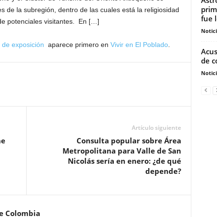
prim
 de la subregión, dentro de las cuales está la religiosidad
fue l
e potenciales visitantes. En […]
Notic
n de exposición
aparece primero en
Vivir en El Poblado
.
Acus
de c
Notic
Artículo siguiente
ne
Consulta popular sobre Área
Metropolitana para Valle de San
Nicolás sería en enero: ¿de qué
depende?
de Colombia