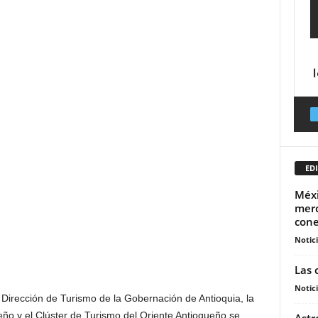
EDI
Méxi
merc
cone
Notic
Las 
Notic
 Dirección de Turismo de la Gobernación de Antioquia, la
o y el Clúster de Turismo del Oriente Antioqueño se
Astr