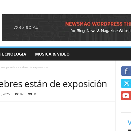
TECNOLOGÍA
MUSICA & VIDEO
y sus pesebres están de exposición
sebres están de exposición
1, 2025
87
0