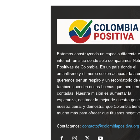
Estamos construyendo un espacio diferente 
internet: un sitio donde solo compartimos Not
Positivas de Colombia. En un país donde el
amarillismo y el morbo suelen acaparar la ate
queremos ser un respiro y un recordatorio de 
también suceden cosas buenas que merecen 
contadas. Nuestra misión es aumentar la
esperanza, destacar lo mejor de nuestra gent
nuestra tierra, y demostrar que Colombia tien
mucho más para ofrecer que titulares negativ
Contáctanos:
contacto@colombiapositiva.org