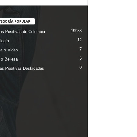
TEGORÍA POPULAR
19988
ias Positivas de Colombia
12
logía
7
a & Video
5
& Belleza
0
ias Positivas Destacadas