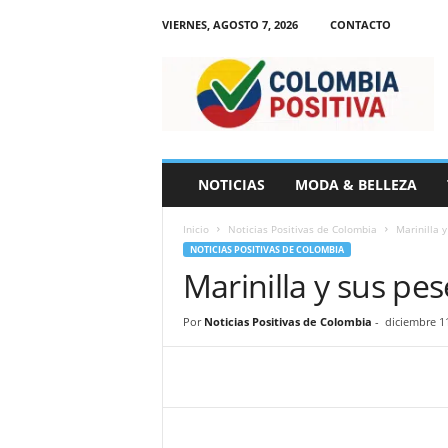
VIERNES, AGOSTO 7, 2026
CONTACTO
N
o
t
i
c
i
a
NOTICIAS
MODA & BELLEZA
s
d
Inicio
Noticias Positivas de Colombia
Marinilla 
e
NOTICIAS POSITIVAS DE COLOMBIA
C
Marinilla y sus pe
o
l
o
Por
Noticias Positivas de Colombia
-
diciembre 1
m
b
i
a