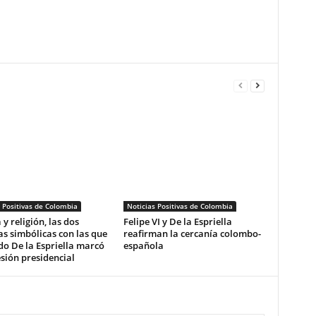
 Positivas de Colombia
Noticias Positivas de Colombia
 y religión, las dos
Felipe VI y De la Espriella
s simbólicas con las que
reafirman la cercanía colombo-
o De la Espriella marcó
española
sión presidencial