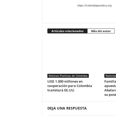
https://colombiapositiva.org
Artículos relacionados
Más del autor
Noticias Positivas de Colombia
Noticias
USD 1.000 millones en
Familia
cooperación para Colombia
apuesta
tramitará EE.UU.
Abelard
su pose
DEJA UNA RESPUESTA