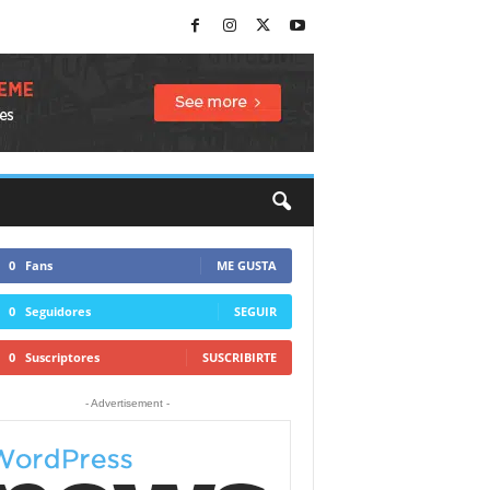
0
Fans
ME GUSTA
0
Seguidores
SEGUIR
0
Suscriptores
SUSCRIBIRTE
- Advertisement -