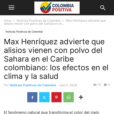
Inicio
Noticias Positivas de Colombia
Max Henríquez advierte que
alisios vienen con polvo del Sahara en el...
Noticias Positivas de Colombia
Max Henríquez advierte que
alisios vienen con polvo del
Sahara en el Caribe
colombiano: los efectos en el
clima y la salud
91
0
Por
Noticias Positivas de Colombia
-
julio 5, 2026
El fenómeno natural que transforma el color del cielo