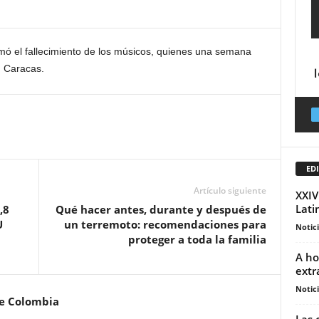
rmó el fallecimiento de los músicos, quienes una semana
n Caracas.
EDI
Artículo siguiente
XXIV
Lati
,8
Qué hacer antes, durante y después de
U
un terremoto: recomendaciones para
Notic
proteger a toda la familia
A ho
extr
Notic
de Colombia
Las 