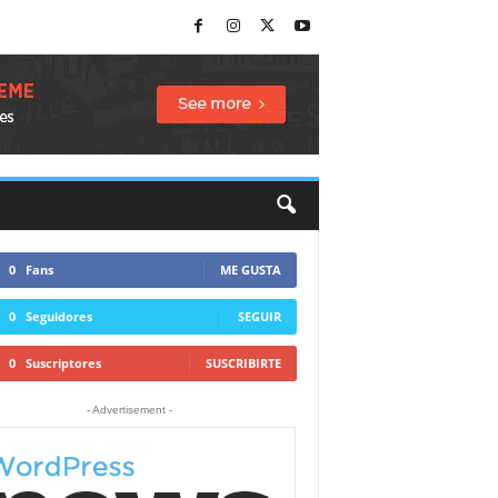
0
Fans
ME GUSTA
0
Seguidores
SEGUIR
0
Suscriptores
SUSCRIBIRTE
- Advertisement -