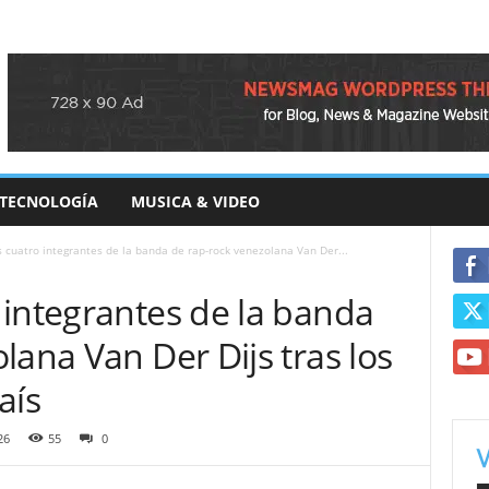
TECNOLOGÍA
MUSICA & VIDEO
 cuatro integrantes de la banda de rap-rock venezolana Van Der...
 integrantes de la banda
lana Van Der Dijs tras los
aís
26
55
0