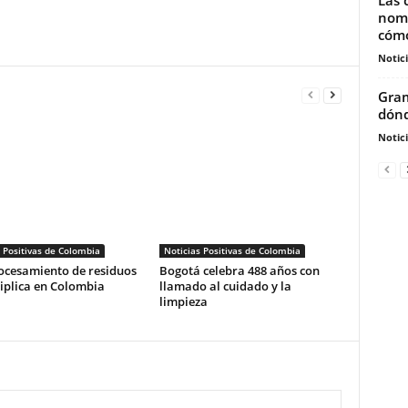
nomi
cómo
Notic
Gram
dónd
Notic
 Positivas de Colombia
Noticias Positivas de Colombia
ocesamiento de residuos
Bogotá celebra 488 años con
iplica en Colombia
llamado al cuidado y la
limpieza