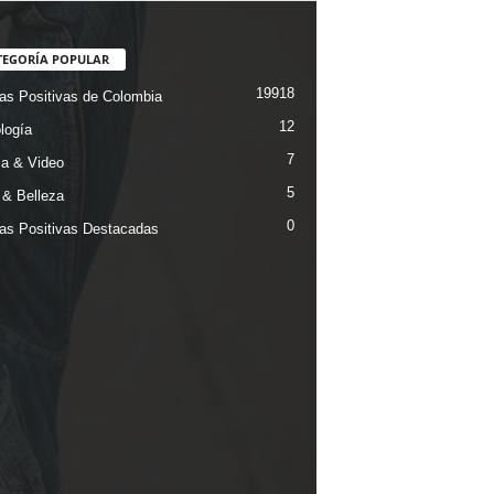
TEGORÍA POPULAR
19918
ias Positivas de Colombia
12
logía
7
a & Video
5
& Belleza
0
ias Positivas Destacadas