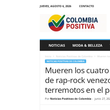
JUEVES, AGOSTO 6, 2026
CONTACTO
N
o
t
i
c
i
a
NOTICIAS
MODA & BELLEZA
s
d
Inicio
Noticias Positivas de Colombia
Mueren los
e
NOTICIAS POSITIVAS DE COLOMBIA
C
Mueren los cuatro
o
l
de rap-rock venezo
o
m
terremotos en el p
b
i
Por
Noticias Positivas de Colombia
-
junio 27, 20
a