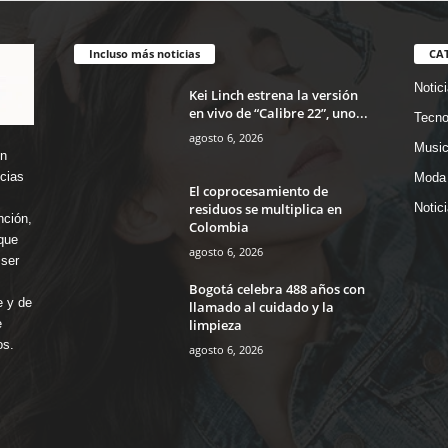
Incluso más noticias
CA
Notic
Kei Linch estrena la versión
en vivo de “Calibre 22”, uno...
Tecno
agosto 6, 2026
Music
en
icias
Moda 
El coprocesamiento de
residuos se multiplica en
Notic
nción,
Colombia
que
agosto 6, 2026
ser
Bogotá celebra 488 años con
e y de
llamado al cuidado y la
limpieza
e
os.
agosto 6, 2026