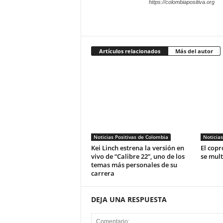
https://colombiapositiva.org
Artículos relacionados
Más del autor
Noticias Positivas de Colombia
Noticias
Kei Linch estrena la versión en
El copr
vivo de “Calibre 22”, uno de los
se mult
temas más personales de su
carrera
DEJA UNA RESPUESTA