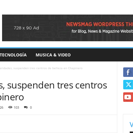
TECNOLOGÍA
MUSICA & VIDEO
laridades, suspenden tres centros de belleza en Chapinero
s, suspenden tres centros
pinero
26
103
0