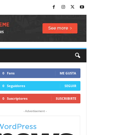
0
Fans
ME GUSTA
0
Seguidores
SEGUIR
0
Suscriptores
SUSCRIBIRTE
- Advertisement -