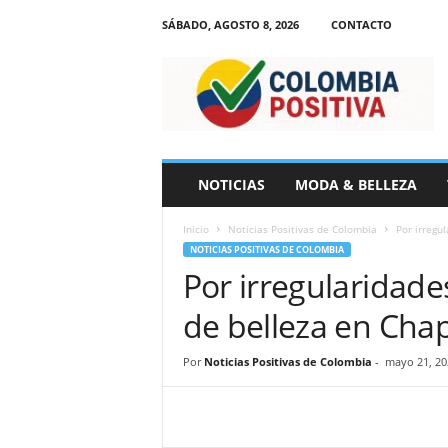
SÁBADO, AGOSTO 8, 2026
CONTACTO
N
o
t
i
c
i
a
NOTICIAS
MODA & BELLEZA
s
d
Inicio
Noticias Positivas de Colombia
Por irregu
e
NOTICIAS POSITIVAS DE COLOMBIA
C
Por irregularidade
o
l
de belleza en Cha
o
m
b
Por
Noticias Positivas de Colombia
-
mayo 21, 20
i
a