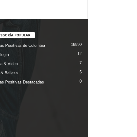
TEGORÍA POPULAR
19990
ias Positivas de Colombia
12
logía
7
a & Video
5
& Belleza
0
ias Positivas Destacadas