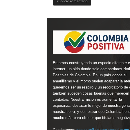
Estamos construyendo un espacio diferente 
internet: un sitio donde solo compartimos Not
Positivas de Colombia. En un país donde el
amarillismo y el morbo suelen acaparar la ate
queremos ser un respiro y un recordatorio de 
también suceden cosas buenas que merecen 
contadas. Nuestra misión es aumentar la
esperanza, destacar lo mejor de nuestra gent
nuestra tierra, y demostrar que Colombia tien
mucho más para ofrecer que titulares negativ
Contáctanos:
contacto@colombiapositiva.org