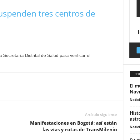
suspenden tres centros de
 Secretaría Distrital de Salud para verificar el
EDI
El m
Navi
Notic
Hist
Artículo siguiente
astr
Manifestaciones en Bogotá: así están
Notic
las vías y rutas de TransMilenio
Su c