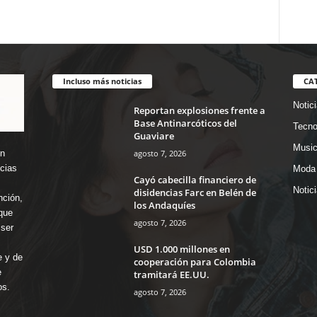
Incluso más noticias
CA
Notic
Reportan explosiones frente a
Base Antinarcóticos del
Tecno
Guaviare
Music
agosto 7, 2026
en
icias
Moda 
Cayó cabecilla financiero de
Notic
disidencias Farc en Belén de
nción,
los Andaquíes
que
agosto 7, 2026
ser
USD 1.000 millones en
e y de
cooperación para Colombia
e
tramitará EE.UU.
os.
agosto 7, 2026