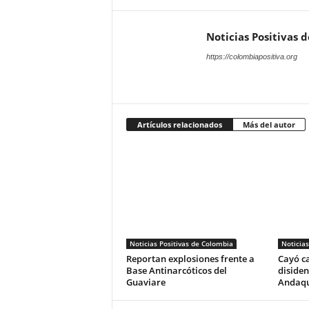
Noticias Positivas 
https://colombiapositiva.org
Artículos relacionados
Más del autor
Noticias Positivas de Colombia
Noticias
Reportan explosiones frente a
Cayó ca
Base Antinarcóticos del
disiden
Guaviare
Andaqu