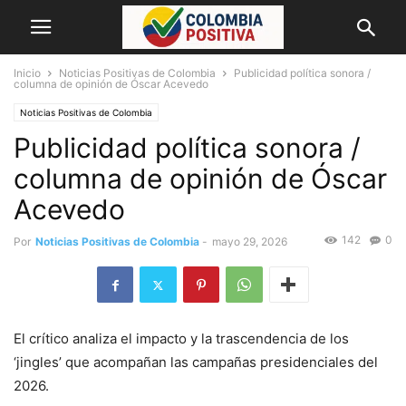
Inicio
Noticias Positivas de Colombia
Publicidad política sonora /
columna de opinión de Óscar Acevedo
Noticias Positivas de Colombia
Publicidad política sonora /
columna de opinión de Óscar
Acevedo
142
0
Por
Noticias Positivas de Colombia
-
mayo 29, 2026
El crítico analiza el impacto y la trascendencia de los
‘jingles’ que acompañan las campañas presidenciales del
2026.