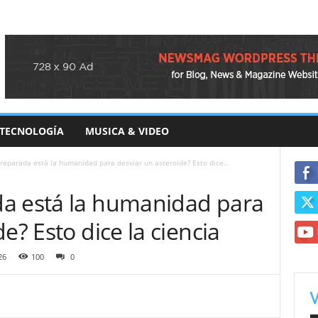
TECNOLOGÍA
MUSICA & VIDEO
reparada está la humanidad para desviar un asteroide? Esto dice...
a está la humanidad para
e? Esto dice la ciencia
26
100
0