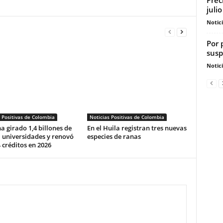
juli
Notic
Por 
susp
Notic
 Positivas de Colombia
Noticias Positivas de Colombia
ha girado 1,4 billones de
En el Huila registran tres nuevas
 universidades y renovó
especies de ranas
 créditos en 2026