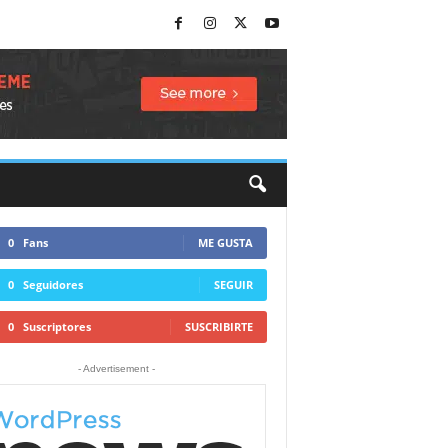
0
Fans
ME GUSTA
0
Seguidores
SEGUIR
0
Suscriptores
SUSCRIBIRTE
- Advertisement -