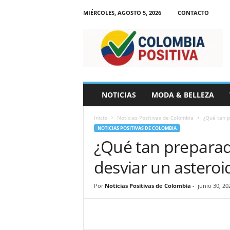
MIÉRCOLES, AGOSTO 5, 2026
CONTACTO
N
o
t
i
c
i
a
NOTICIAS
MODA & BELLEZA
s
d
Inicio
Noticias Positivas de Colombia
¿Qué tan p
e
NOTICIAS POSITIVAS DE COLOMBIA
C
¿Qué tan preparad
o
l
desviar un asteroid
o
m
b
Por
Noticias Positivas de Colombia
-
junio 30, 20
i
a