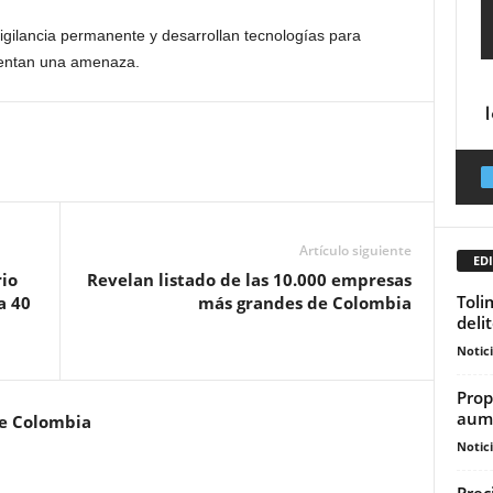
gilancia permanente y desarrollan tecnologías para
esentan una amenaza.
Artículo siguiente
EDI
io
Revelan listado de las 10.000 empresas
Toli
a 40
más grandes de Colombia
deli
Notic
Prop
aume
de Colombia
Notic
Prec