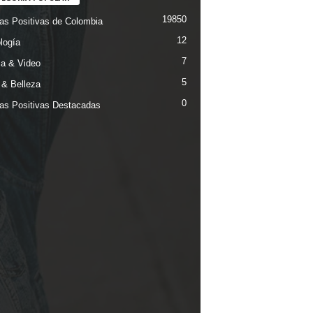
19850
ias Positivas de Colombia
12
logía
7
a & Video
5
& Belleza
0
ias Positivas Destacadas