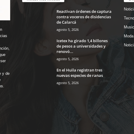
Notic
Reactivan órdenes de captura
contra voceros de disidencias
Tecno
de Calarcá
Music
agosto 5, 2026
en
icias
Moda 
Icetex ha girado 1,4 billones
Notic
de pesos a universidades y
nción,
renovó...
que
agosto 5, 2026
ser
En el Huila registran tres
e y de
nuevas especies de ranas
e
agosto 5, 2026
os.