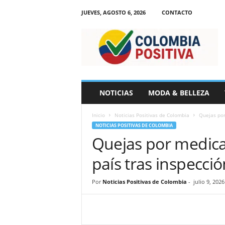
JUEVES, AGOSTO 6, 2026
CONTACTO
N
o
t
i
c
i
a
NOTICIAS
MODA & BELLEZA
s
d
Inicio
Noticias Positivas de Colombia
Quejas por
e
NOTICIAS POSITIVAS DE COLOMBIA
C
Quejas por medic
o
l
país tras inspecci
o
m
b
Por
Noticias Positivas de Colombia
-
julio 9, 2026
i
a