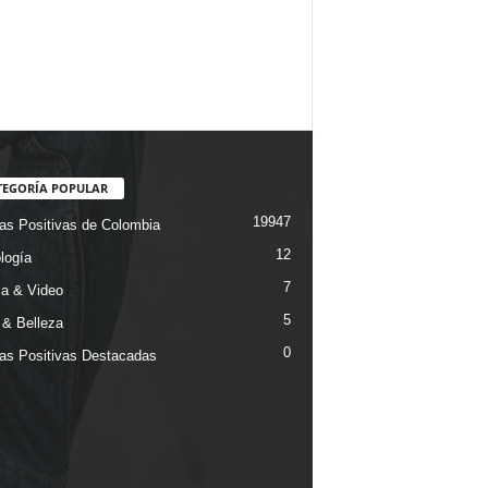
TEGORÍA POPULAR
19947
ias Positivas de Colombia
12
logía
7
a & Video
5
& Belleza
0
ias Positivas Destacadas