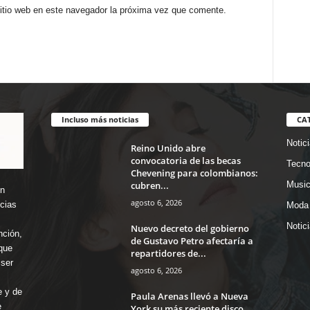
sitio web en este navegador la próxima vez que comente.
Incluso más noticias
CA
Notic
Reino Unido abre
convocatoria de las becas
Tecno
Chevening para colombianos:
cubren...
Music
en
agosto 6, 2026
icias
Moda 
Notic
Nuevo decreto del gobierno
nción,
de Gustavo Petro afectaría a
que
repartidores de...
ser
agosto 6, 2026
e y de
Paula Arenas llevó a Nueva
e
York su más reciente disco,