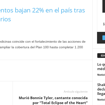
tos bajan 22% en el país tras
rios
icinas coincide con el fortalecimiento de las acciones de
ampliar la cobertura del Plan 100 hasta completar 1.200
EDI
Lo q
médi
Notic
Shak
decl
Artículo siguiente
llega
Murió Bonnie Tyler, cantante conocida
Notic
por “Total Eclipse of the Heart”