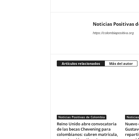
Noticias Positivas 
https://colombiapositiva.org
Artículos relacionados
Más del autor
Noticias Positivas de Colombia
Noticias
Reino Unido abre convocatoria
Nuevo 
de las becas Chevening para
Gustavo
colombianos: cubren matrícula,
reparti