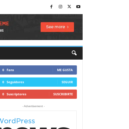
0
Fans
ME GUSTA
0
Seguidores
SEGUIR
0
Suscriptores
SUSCRIBIRTE
- Advertisement -