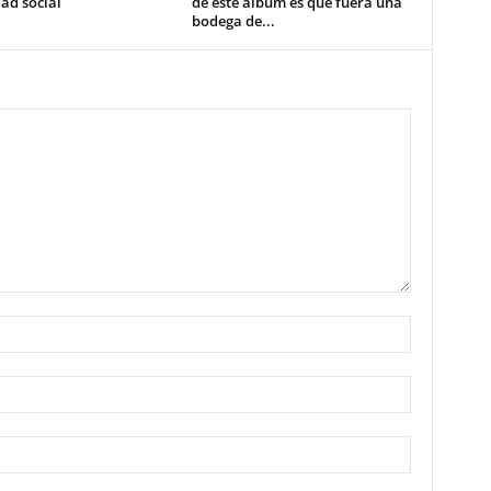
ad social
de este álbum es que fuera una
bodega de...