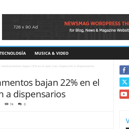
TECNOLOGÍA
MUSICA & VIDEO
 medicamentos bajan 22% en el país tras inspección a dispensarios
amentos bajan 22% en el
ón a dispensarios
74
0