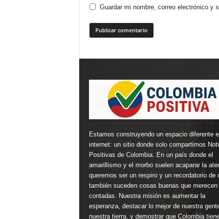
Guardar mi nombre, correo electrónico y 
Estamos construyendo un espacio diferente 
internet: un sitio donde solo compartimos Not
Positivas de Colombia. En un país donde el
amarillismo y el morbo suelen acaparar la ate
queremos ser un respiro y un recordatorio de 
también suceden cosas buenas que merecen 
contadas. Nuestra misión es aumentar la
esperanza, destacar lo mejor de nuestra gent
nuestra tierra, y demostrar que Colombia tien