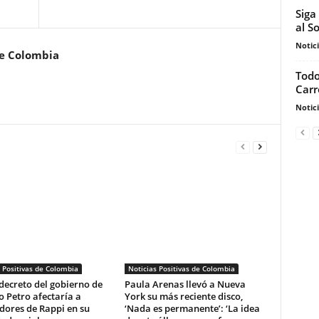
Siga
al S
Notic
de Colombia
Todo
Carr
Notic
 Positivas de Colombia
Noticias Positivas de Colombia
decreto del gobierno de
Paula Arenas llevó a Nueva
 Petro afectaría a
York su más reciente disco,
dores de Rappi en su
‘Nada es permanente’: ‘La idea