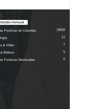
TEGORÍA POPULAR
19928
ias Positivas de Colombia
12
logía
7
a & Video
5
& Belleza
0
ias Positivas Destacadas