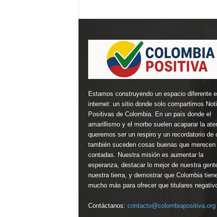
Estamos construyendo un espacio diferente 
internet: un sitio donde solo compartimos Not
Positivas de Colombia. En un país donde el
amarillismo y el morbo suelen acaparar la ate
queremos ser un respiro y un recordatorio de 
también suceden cosas buenas que merecen 
contadas. Nuestra misión es aumentar la
esperanza, destacar lo mejor de nuestra gent
nuestra tierra, y demostrar que Colombia tien
mucho más para ofrecer que titulares negativ
Contáctanos:
contacto@colombiapositiva.org