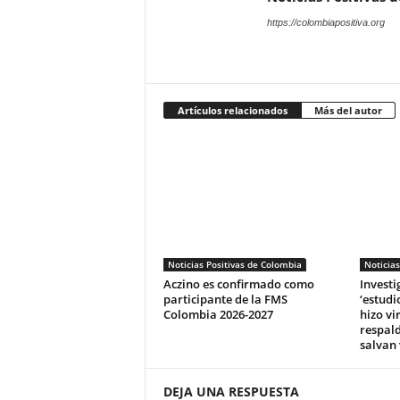
https://colombiapositiva.org
Artículos relacionados
Más del autor
Noticias Positivas de Colombia
Noticias
Aczino es confirmado como
Invest
participante de la FMS
‘estudi
Colombia 2026-2027
hizo vi
respald
salvan 
DEJA UNA RESPUESTA