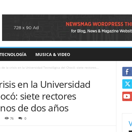
TECNOLOGÍA
MUSICA & VIDEO
 de la crisis en la Universidad Tecnológica del Chocó: siete rectores...
risis en la Universidad
ocó: siete rectores
nos de dos años
76
0