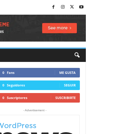
0
Fans
ME GUSTA
0
Seguidores
SEGUIR
0
Suscriptores
SUSCRIBIRTE
- Advertisement -