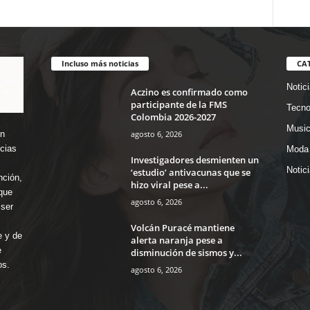
Incluso más noticias
CA
Notic
Aczino es confirmado como
participante de la FMS
Tecno
Colombia 2026-2027
Music
agosto 6, 2026
en
icias
Moda 
Investigadores desmienten un
Notic
‘estudio’ antivacunas que se
nción,
hizo viral pese a...
que
agosto 6, 2026
ser
Volcán Puracé mantiene
e y de
alerta naranja pese a
e
disminución de sismos y...
os.
agosto 6, 2026