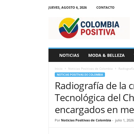
JUEVES, AGOSTO 6, 2026
CONTACTO
N
o
t
i
c
i
a
NOTICIAS
MODA & BELLEZA
s
d
Inicio
Noticias Positivas de Colombia
Radiografía
e
NOTICIAS POSITIVAS DE COLOMBIA
C
Radiografía de la c
o
l
Tecnológica del Ch
o
m
encargados en me
b
i
Por
Noticias Positivas de Colombia
-
julio 1, 2026
a