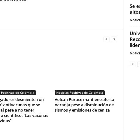
Se e
alto
Notic
Univ
Reco
lide
Notic
 Positivas de Colombia
Noticias Positivas de Colombia
igadores desmienten un
Volcán Puracé mantiene alerta
o’ antivacunas que se
naranja pese a disminución de
ral pese a no tener
sismos y emisiones de ceniza
o científico: ‘Las vacunas
vidas’