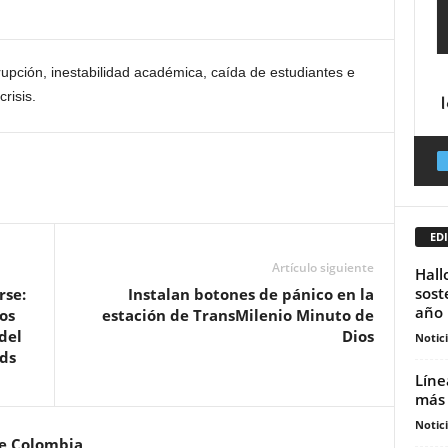
upción, inestabilidad académica, caída de estudiantes e
crisis.
EDI
Artículo siguiente
Hall
sost
rse:
Instalan botones de pánico en la
año
os
estación de TransMilenio Minuto de
del
Dios
Notic
ds
Líne
más 
Notic
de Colombia