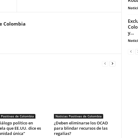
Notic
Excl
de Colombia
Colo
y...
Notic
 Positivas de Colombia
Noticias Positivas de Colombia
diálogo político en
¿Deben eliminarse los OCAD
la que EE.UU. dice es
para blindar recursos de las
unidad única”
regalías?