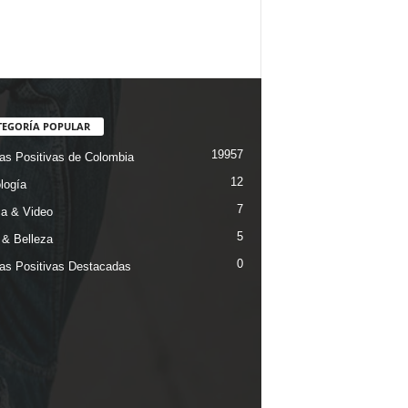
TEGORÍA POPULAR
19957
ias Positivas de Colombia
12
logía
7
a & Video
5
& Belleza
0
ias Positivas Destacadas