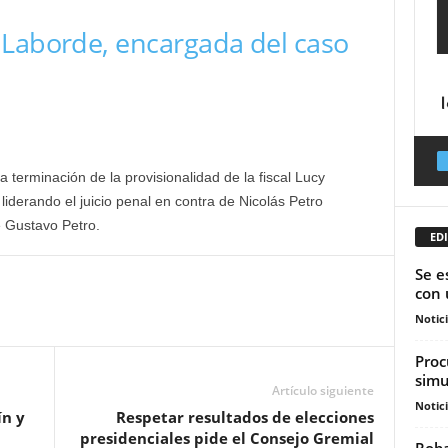
 Laborde, encargada del caso
a terminación de la provisionalidad de la fiscal Lucy
iderando el juicio penal en contra de Nicolás Petro
e Gustavo Petro.
EDI
Se e
con 
Notic
Proc
simu
Artículo siguiente
Notic
ín y
Respetar resultados de elecciones
presidenciales pide el Consejo Gremial
Roba