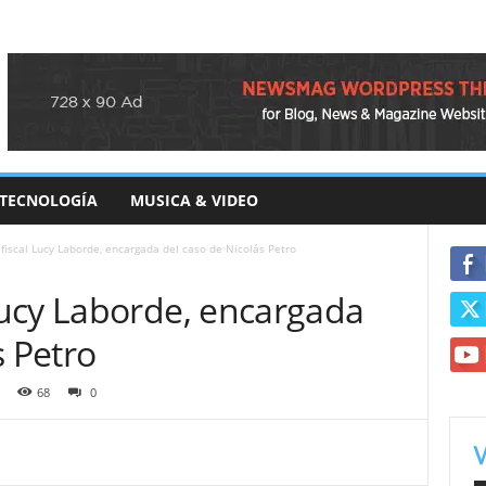
TECNOLOGÍA
MUSICA & VIDEO
iscal Lucy Laborde, encargada del caso de Nicolás Petro
ucy Laborde, encargada
s Petro
68
0