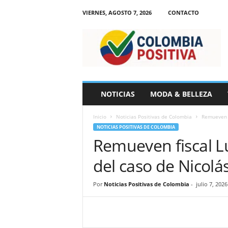
VIERNES, AGOSTO 7, 2026
CONTACTO
N
o
t
i
c
i
a
NOTICIAS
MODA & BELLEZA
s
d
Inicio
Noticias Positivas de Colombia
Remueven f
e
NOTICIAS POSITIVAS DE COLOMBIA
C
Remueven fiscal L
o
l
del caso de Nicolá
o
m
b
Por
Noticias Positivas de Colombia
-
julio 7, 2026
i
a