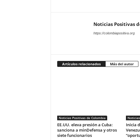
Noticias Positivas 
https://colombiapositiva.org
Artículos relacionados
Más del autor
Noticias Positivas de Colombia
Noticias
EE.UU. eleva presión a Cuba:
Inicia 
sanciona a minDefensa y otros
Venezue
siete funcionarios
“oport