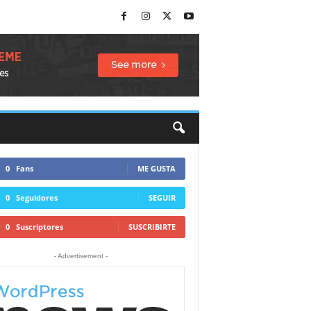
0
Fans
ME GUSTA
0
Seguidores
SEGUIR
0
Suscriptores
SUSCRIBIRTE
- Advertisement -