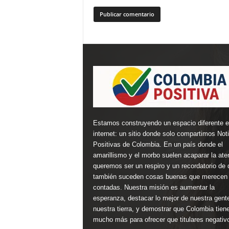
Estamos construyendo un espacio diferente 
internet: un sitio donde solo compartimos Not
Positivas de Colombia. En un país donde el
amarillismo y el morbo suelen acaparar la ate
queremos ser un respiro y un recordatorio de 
también suceden cosas buenas que merecen 
contadas. Nuestra misión es aumentar la
esperanza, destacar lo mejor de nuestra gent
nuestra tierra, y demostrar que Colombia tien
mucho más para ofrecer que titulares negativ