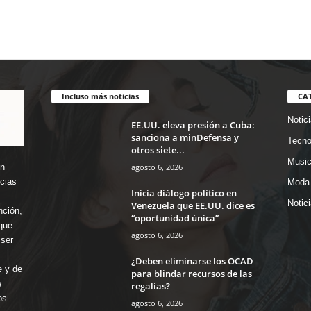
Incluso más noticias
CA
Notic
EE.UU. eleva presión a Cuba:
sanciona a minDefensa y
Tecno
otros siete...
Music
agosto 6, 2026
en
icias
Moda 
Inicia diálogo político en
Notic
Venezuela que EE.UU. dice es
nción,
“oportunidad única”
que
agosto 6, 2026
ser
¿Deben eliminarse los OCAD
e y de
para blindar recursos de las
e
regalías?
os.
agosto 6, 2026