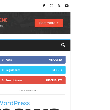
0
Fans
ME GUSTA
0
Seguidores
SEGUIR
0
Suscriptores
SUSCRIBIRTE
- Advertisement -