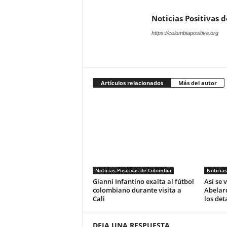
Noticias Positivas 
https://colombiapositiva.org
Artículos relacionados
Más del autor
Noticias Positivas de Colombia
Noticias
Gianni Infantino exalta al fútbol
Así se 
colombiano durante visita a
Abelard
Cali
los det
DEJA UNA RESPUESTA