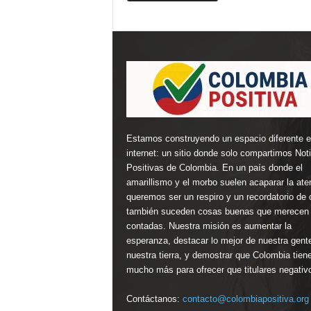
Estamos construyendo un espacio diferente 
internet: un sitio donde solo compartimos Not
Positivas de Colombia. En un país donde el
amarillismo y el morbo suelen acaparar la ate
queremos ser un respiro y un recordatorio de 
también suceden cosas buenas que merecen 
contadas. Nuestra misión es aumentar la
esperanza, destacar lo mejor de nuestra gent
nuestra tierra, y demostrar que Colombia tien
mucho más para ofrecer que titulares negativ
Contáctanos:
contacto@colombiapositiva.org