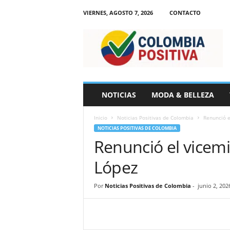
VIERNES, AGOSTO 7, 2026
CONTACTO
N
o
t
i
c
i
a
NOTICIAS
MODA & BELLEZA
s
d
Inicio
Noticias Positivas de Colombia
Renunció e
e
NOTICIAS POSITIVAS DE COLOMBIA
C
Renunció el vicemi
o
l
López
o
m
b
Por
Noticias Positivas de Colombia
-
junio 2, 202
i
a