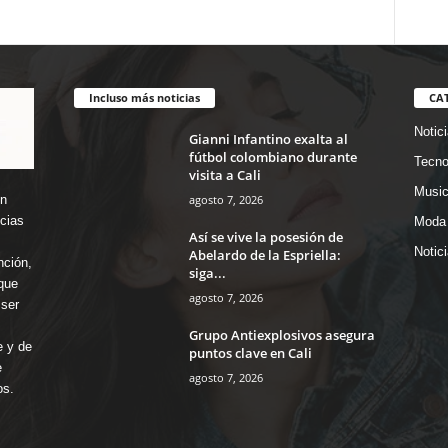
Incluso más noticias
CA
Notic
Gianni Infantino exalta al
fútbol colombiano durante
Tecno
visita a Cali
Music
agosto 7, 2026
en
icias
Moda 
Así se vive la posesión de
Notic
Abelardo de la Espriella:
nción,
siga...
que
agosto 7, 2026
ser
Grupo Antiexplosivos asegura
e y de
puntos clave en Cali
e
agosto 7, 2026
os.