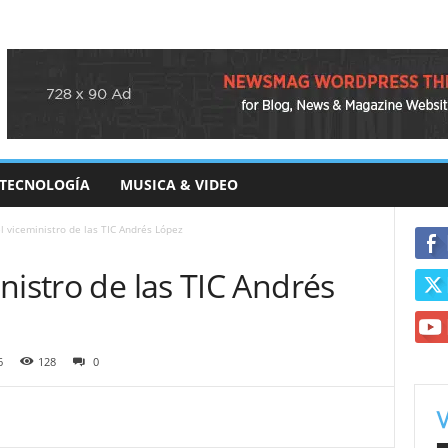
TECNOLOGÍA
MUSICA & VIDEO
l viceministro de las TIC Andrés López
nistro de las TIC Andrés
6
128
0