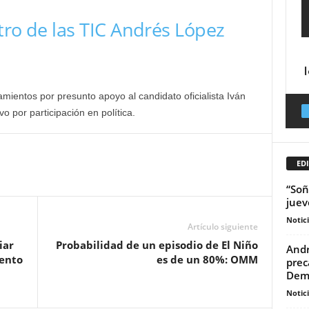
tro de las TIC Andrés López
amientos por presunto apoyo al candidato oficialista Iván
o por participación en política.
EDI
“Soñ
juev
Notic
Artículo siguiente
iar
Probabilidad de un episodio de El Niño
Andr
iento
es de un 80%: OMM
prec
Demo
Notic