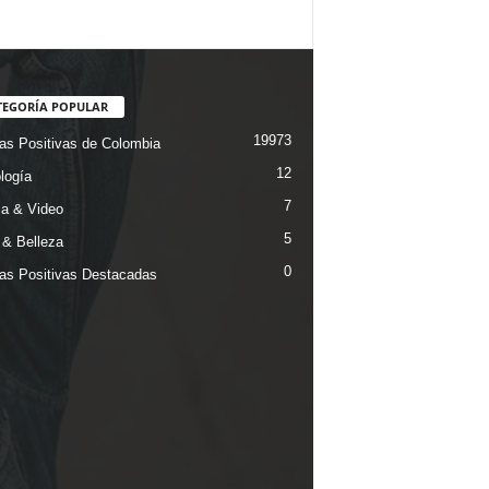
TEGORÍA POPULAR
19973
ias Positivas de Colombia
12
logía
7
a & Video
5
& Belleza
0
ias Positivas Destacadas