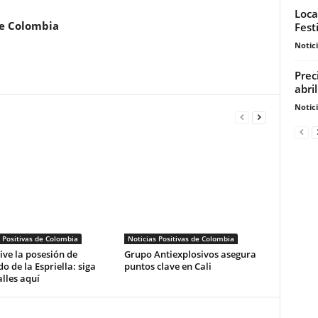
Loca
de Colombia
Fest
Notic
Prec
abri
Notic
 Positivas de Colombia
Noticias Positivas de Colombia
vive la posesión de
Grupo Antiexplosivos asegura
o de la Espriella: siga
puntos clave en Cali
alles aquí