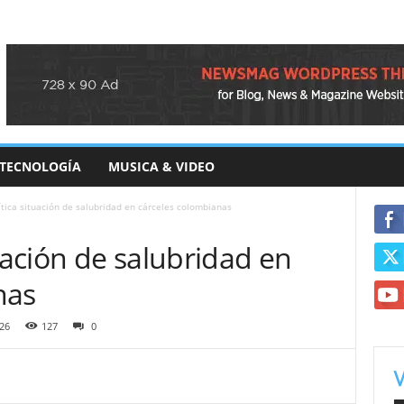
TECNOLOGÍA
MUSICA & VIDEO
ítica situación de salubridad en cárceles colombianas
tuación de salubridad en
nas
26
127
0