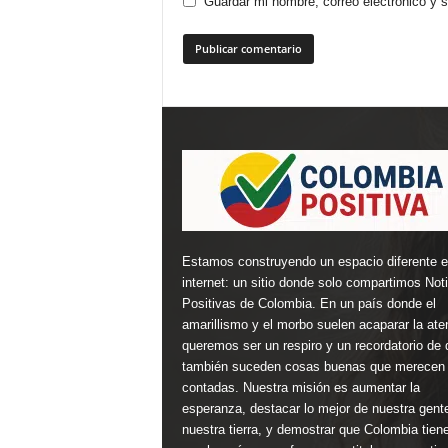
Guardar mi nombre, correo electrónico y 
Estamos construyendo un espacio diferente 
internet: un sitio donde solo compartimos Not
Positivas de Colombia. En un país donde el
amarillismo y el morbo suelen acaparar la ate
queremos ser un respiro y un recordatorio de 
también suceden cosas buenas que merecen 
contadas. Nuestra misión es aumentar la
esperanza, destacar lo mejor de nuestra gent
nuestra tierra, y demostrar que Colombia tien