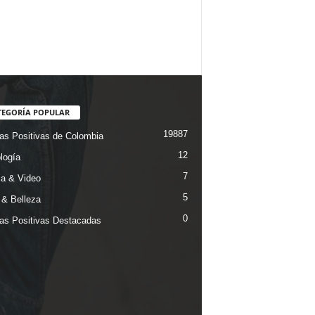
TEGORÍA POPULAR
19887
ias Positivas de Colombia
12
logía
7
a & Video
5
& Belleza
0
ias Positivas Destacadas