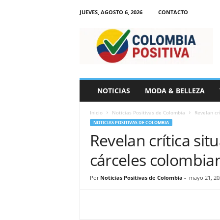
JUEVES, AGOSTO 6, 2026
CONTACTO
N
o
t
i
c
i
a
NOTICIAS
MODA & BELLEZA
s
d
Inicio
Noticias Positivas de Colombia
Revelan cr
e
NOTICIAS POSITIVAS DE COLOMBIA
C
Revelan crítica si
o
l
cárceles colombia
o
m
b
Por
Noticias Positivas de Colombia
-
mayo 21, 20
i
a