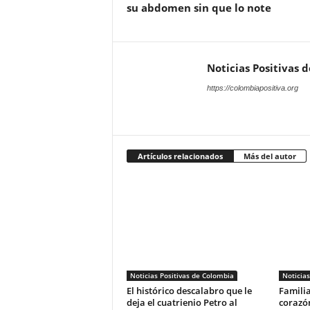
su abdomen sin que lo note
Noticias Positivas 
https://colombiapositiva.org
Artículos relacionados
Más del autor
Noticias Positivas de Colombia
Noticias
El histórico descalabro que le
Familia
deja el cuatrienio Petro al
corazón