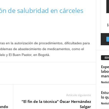
ión de salubridad en cárceles
s en la autorización de procedimientos, dificultades para
problemas de abastecimiento de medicamentos, como el
lo y El Buen Pastor, en Bogotá.
EDI
Expe
labo
marc
Notic
Estu
Artículo siguiente
lo qu
“El fin de la técnica” Óscar Hernández
Notic
mando
Salgar