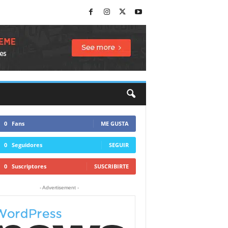
0
Fans
ME GUSTA
0
Seguidores
SEGUIR
0
Suscriptores
SUSCRIBIRTE
- Advertisement -