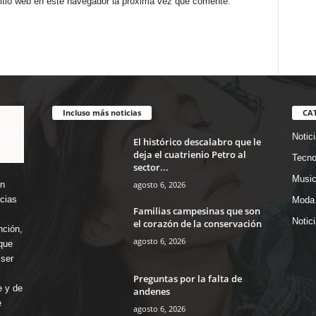
sitio web en este navegador la próxima vez que comente.
Incluso más noticias
CA
Notic
El histórico descalabro que le
deja el cuatrienio Petro al
Tecno
sector...
Music
agosto 6, 2026
en
icias
Moda 
Familias campesinas que son
Notic
el corazón de la conservación
nción,
agosto 6, 2026
que
ser
Preguntas por la falta de
e y de
andenes
e
agosto 6, 2026