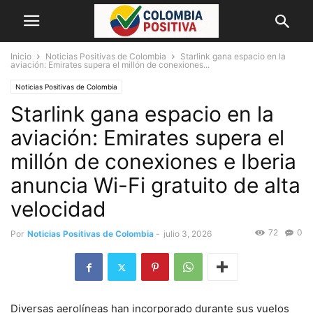
Inicio
Noticias Positivas de Colombia
Starlink gana espacio en la
aviación: Emirates supera el millón de conexiones...
Noticias Positivas de Colombia
Starlink gana espacio en la
aviación: Emirates supera el
millón de conexiones e Iberia
anuncia Wi-Fi gratuito de alta
velocidad
72
0
Por
Noticias Positivas de Colombia
-
julio 3, 2026
Diversas aerolíneas han incorporado durante sus vuelos