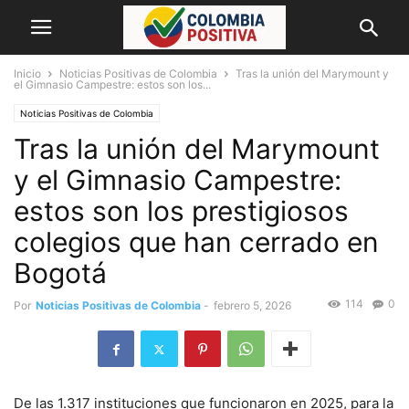
Inicio
Noticias Positivas de Colombia
Tras la unión del Marymount y
el Gimnasio Campestre: estos son los...
Noticias Positivas de Colombia
Tras la unión del Marymount
y el Gimnasio Campestre:
estos son los prestigiosos
colegios que han cerrado en
Bogotá
114
0
Por
Noticias Positivas de Colombia
-
febrero 5, 2026
De las 1.317 instituciones que funcionaron en 2025, para la