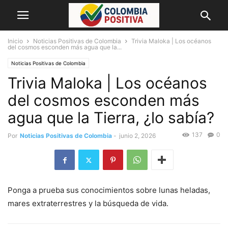
Inicio
Noticias Positivas de Colombia
Trivia Maloka | Los océanos
del cosmos esconden más agua que la...
Noticias Positivas de Colombia
Trivia Maloka | Los océanos
del cosmos esconden más
agua que la Tierra, ¿lo sabía?
137
0
Por
Noticias Positivas de Colombia
-
junio 2, 2026
Ponga a prueba sus conocimientos sobre lunas heladas,
mares extraterrestres y la búsqueda de vida.