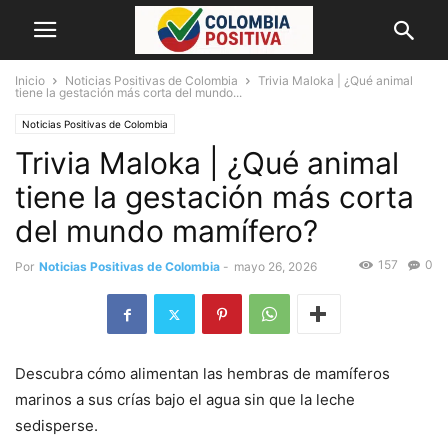
Inicio
Noticias Positivas de Colombia
Trivia Maloka | ¿Qué animal
tiene la gestación más corta del mundo...
Noticias Positivas de Colombia
Trivia Maloka | ¿Qué animal
tiene la gestación más corta
del mundo mamífero?
157
0
Por
Noticias Positivas de Colombia
-
mayo 26, 2026
Descubra cómo alimentan las hembras de mamíferos
marinos a sus crías bajo el agua sin que la leche
sedisperse.