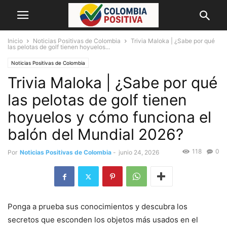
Inicio
Noticias Positivas de Colombia
Trivia Maloka | ¿Sabe por qué
las pelotas de golf tienen hoyuelos...
Noticias Positivas de Colombia
Trivia Maloka | ¿Sabe por qué
las pelotas de golf tienen
hoyuelos y cómo funciona el
balón del Mundial 2026?
118
0
Por
Noticias Positivas de Colombia
-
junio 24, 2026
Ponga a prueba sus conocimientos y descubra los
secretos que esconden los objetos más usados en el