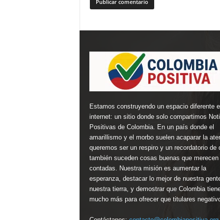
Estamos construyendo un espacio diferente 
internet: un sitio donde solo compartimos Not
Positivas de Colombia. En un país donde el
amarillismo y el morbo suelen acaparar la ate
queremos ser un respiro y un recordatorio de 
también suceden cosas buenas que merecen 
contadas. Nuestra misión es aumentar la
esperanza, destacar lo mejor de nuestra gent
nuestra tierra, y demostrar que Colombia tien
mucho más para ofrecer que titulares negativ
Contáctanos:
contacto@colombiapositiva.org