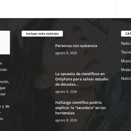
Incluso más noticias
CA
Notic
Personas con sustancia
Tecno
agosto 8, 2026
Music
en
icias
Moda 
La apuesta de científicos en
OnlyFans para salvar estudio
Notic
nción,
de décadas...
que
agosto 8, 2026
ser
Hallazgo científico podría
e y de
explicar la “secadera” en las
hortensias
e
os.
agosto 8, 2026