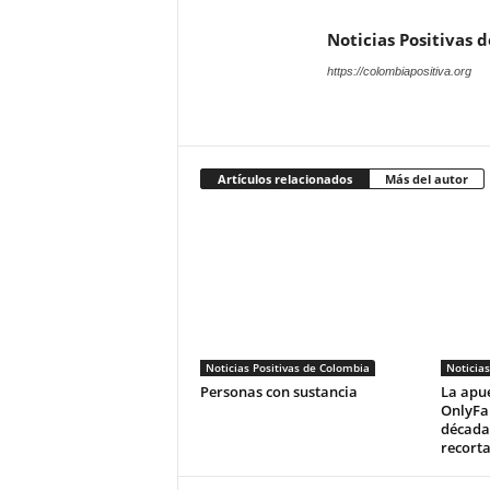
Noticias Positivas 
https://colombiapositiva.org
Artículos relacionados
Más del autor
Noticias Positivas de Colombia
Noticias
Personas con sustancia
La apue
OnlyFan
década
recort