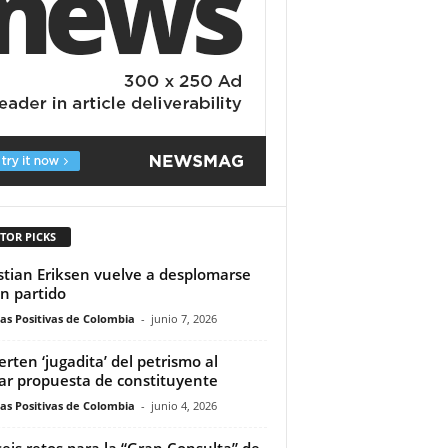
TOR PICKS
stian Eriksen vuelve a desplomarse
n partido
ias Positivas de Colombia
-
junio 7, 2026
erten ‘jugadita’ del petrismo al
rar propuesta de constituyente
ias Positivas de Colombia
-
junio 4, 2026
seis retos para la “Gran Consulta” de