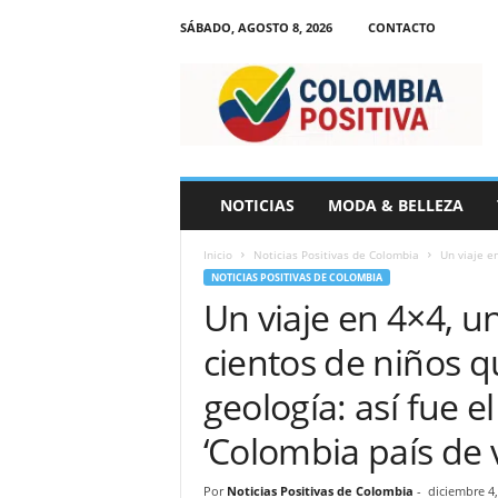
SÁBADO, AGOSTO 8, 2026
CONTACTO
N
o
t
i
c
i
a
NOTICIAS
MODA & BELLEZA
s
d
Inicio
Noticias Positivas de Colombia
Un viaje e
e
NOTICIAS POSITIVAS DE COLOMBIA
C
Un viaje en 4×4, u
o
l
cientos de niños 
o
m
geología: así fue e
b
i
‘Colombia país de 
a
Por
Noticias Positivas de Colombia
-
diciembre 4