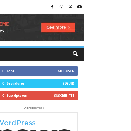
0
Fans
ME GUSTA
0
Seguidores
SEGUIR
0
Suscriptores
SUSCRIBIRTE
- Advertisement -