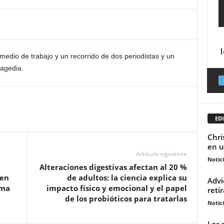
medio de trabajo y un recorrido de dos periodistas y un
ragedia.
EDI
Chri
en u
Artículo siguiente
Notic
Alteraciones digestivas afectan al 20 %
 en
de adultos: la ciencia explica su
Advi
ema
impacto físico y emocional y el papel
reti
de los probióticos para tratarlas
Notic
Los 