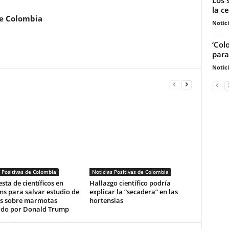
la c
de Colombia
Notic
‘Col
para
Notic
 Positivas de Colombia
Noticias Positivas de Colombia
sta de científicos en
Hallazgo científico podría
s para salvar estudio de
explicar la “secadera” en las
s sobre marmotas
hortensias
ado por Donald Trump