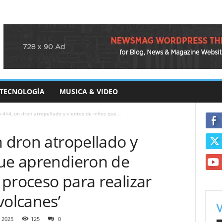
TECNOLOGÍA
MUSICA & VIDEO
n 4×4, un dron atropellado y cientos de niños que...
n dron atropellado y
que aprendieron de
l proceso para realizar
volcanes’
, 2025
125
0