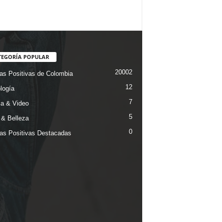
TEGORÍA POPULAR
20002
ias Positivas de Colombia
12
logía
7
a & Video
5
& Belleza
0
ias Positivas Destacadas