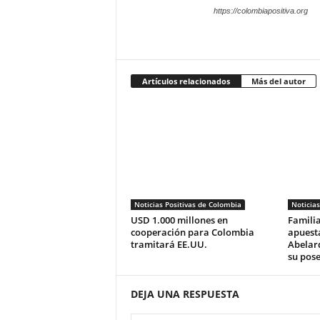
https://colombiapositiva.org
Artículos relacionados
Más del autor
Noticias Positivas de Colombia
Noticias
USD 1.000 millones en
Familia
cooperación para Colombia
apuesta
tramitará EE.UU.
Abelard
su pose
DEJA UNA RESPUESTA