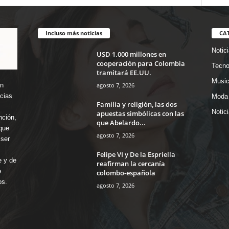
Incluso más noticias
CA
Notic
USD 1.000 millones en
cooperación para Colombia
Tecno
tramitará EE.UU.
Music
agosto 7, 2026
en
icias
Moda 
Familia y religión, las dos
Notic
apuestas simbólicas con las
nción,
que Abelardo...
que
agosto 7, 2026
ser
Felipe VI y De la Espriella
e y de
reafirman la cercanía
e
colombo-española
os.
agosto 7, 2026