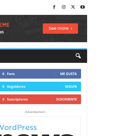
0
Fans
ME GUSTA
0
Seguidores
SEGUIR
0
Suscriptores
SUSCRIBIRTE
- Advertisement -