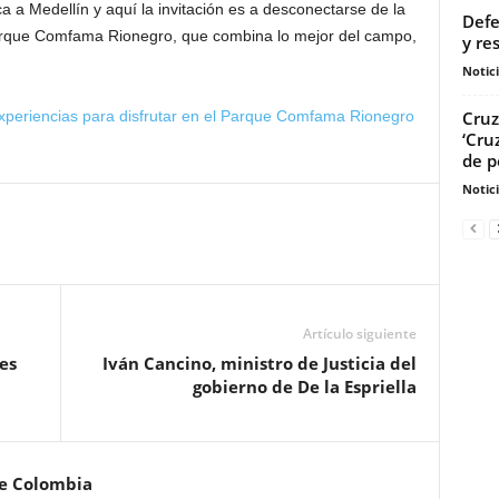
a a Medellín y aquí la invitación es a desconectarse de la
Defe
l Parque Comfama Rionegro, que combina lo mejor del campo,
y re
Notic
Cruz
experiencias para disfrutar en el Parque Comfama Rionegro
‘Cru
de pe
Notic
Artículo siguiente
es
Iván Cancino, ministro de Justicia del
gobierno de De la Espriella
de Colombia