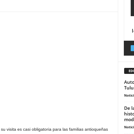
EDI
Auto
Tulu
Notic
De l
hist
moda
Notic
 visita es casi obligatoria para las familias antioqueñas