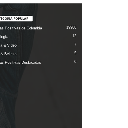
TEGORÍA POPULAR
19988
ias Positivas de Colombia
12
logía
7
a & Video
5
& Belleza
0
ias Positivas Destacadas