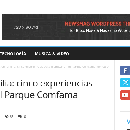
TECNOLOGÍA
MUSICA & VIDEO
 en familia: cinco experiencias para disfrutar en el Parque Comfama Rionegro
lia: cinco experiencias
 el Parque Comfama
66
0