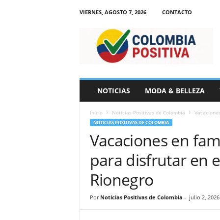
VIERNES, AGOSTO 7, 2026
CONTACTO
N
o
t
i
c
i
a
NOTICIAS
MODA & BELLEZA
s
d
Inicio
Noticias Positivas de Colombia
Vacaciones
e
NOTICIAS POSITIVAS DE COLOMBIA
C
Vacaciones en fami
o
l
para disfrutar en
o
m
Rionegro
b
i
Por
Noticias Positivas de Colombia
-
julio 2, 2026
a