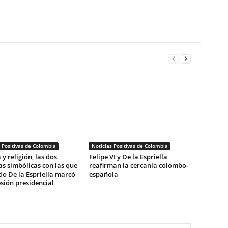
 Positivas de Colombia
Noticias Positivas de Colombia
 y religión, las dos
Felipe VI y De la Espriella
s simbólicas con las que
reafirman la cercanía colombo-
o De la Espriella marcó
española
sión presidencial