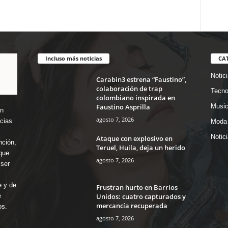
Incluso más noticias
CA
Notic
Carabin3 estrena “Faustino”,
colaboración de trap
Tecno
colombiano inspirada en
Faustino Asprilla
Music
en
agosto 7, 2026
icias
Moda 
Notic
Ataque con explosivo en
nción,
Teruel, Huila, deja un herido
que
agosto 7, 2026
ser
e y de
Frustran hurto en Barrios
Unidos: cuatro capturados y
e
mercancía recuperada
os.
agosto 7, 2026