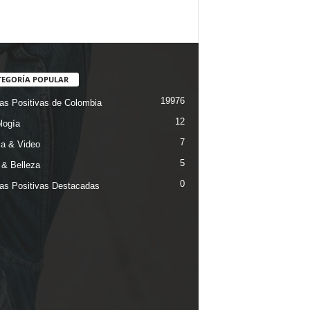
TEGORÍA POPULAR
19976
ias Positivas de Colombia
12
logía
7
a & Video
5
& Belleza
0
ias Positivas Destacadas