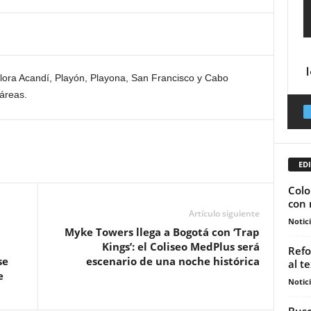
lora Acandí, Playón, Playona, San Francisco y Cabo
áreas.
EDI
Colo
con 
Artículo siguiente
Notic
Myke Towers llega a Bogotá con ‘Trap
Kings’: el Coliseo MedPlus será
Refo
se
escenario de una noche histórica
al t
e
Notic
Busc