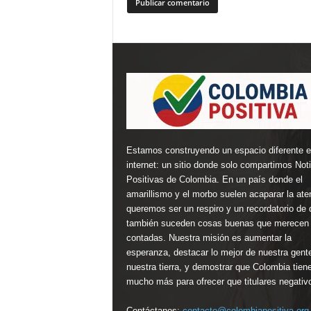
Estamos construyendo un espacio diferente 
internet: un sitio donde solo compartimos Not
Positivas de Colombia. En un país donde el
amarillismo y el morbo suelen acaparar la ate
queremos ser un respiro y un recordatorio de 
también suceden cosas buenas que merecen 
contadas. Nuestra misión es aumentar la
esperanza, destacar lo mejor de nuestra gent
nuestra tierra, y demostrar que Colombia tien
mucho más para ofrecer que titulares negativ
Contáctanos:
contacto@colombiapositiva.org