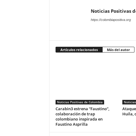
Noticias Positivas 
https://colombiapositiva.org
Artículos relacionados
Más del autor
Noticias Positivas de Colombia
Noticias
Carabin3 estrena “Faustino”,
Ataque 
colaboración de trap
Huila, 
colombiano inspirada en
Faustino Asprilla