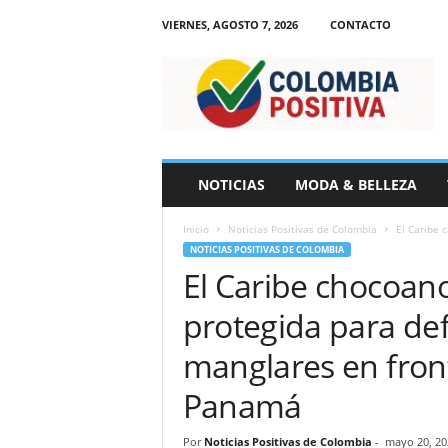
VIERNES, AGOSTO 7, 2026
CONTACTO
N
o
t
i
c
i
a
NOTICIAS
MODA & BELLEZA
s
d
Inicio
Noticias Positivas de Colombia
El Caribe 
e
NOTICIAS POSITIVAS DE COLOMBIA
C
El Caribe chocoan
o
l
protegida para de
o
m
manglares en fron
b
i
Panamá
a
Por
Noticias Positivas de Colombia
-
mayo 20, 20