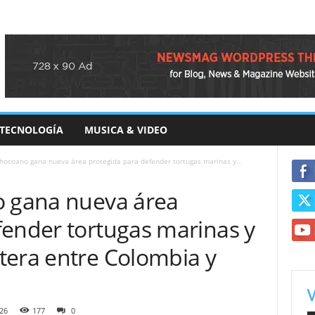
TECNOLOGÍA
MUSICA & VIDEO
chocoano gana nueva área protegida para defender tortugas marinas y...
o gana nueva área
fender tortugas marinas y
tera entre Colombia y
26
177
0