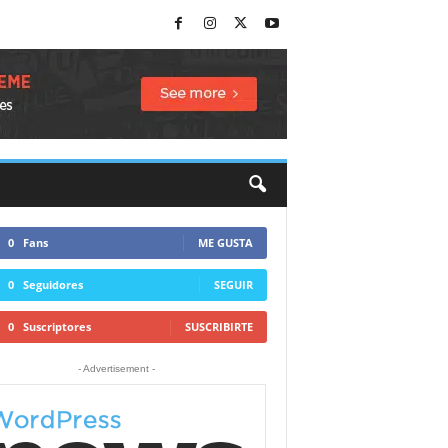
0
Fans
ME GUSTA
0
Seguidores
SEGUIR
0
Suscriptores
SUSCRIBIRTE
- Advertisement -