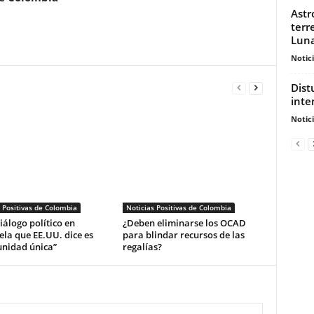
Astr
terr
Lun
Notic
Dist
inte
Notic
 Positivas de Colombia
Noticias Positivas de Colombia
diálogo político en
¿Deben eliminarse los OCAD
la que EE.UU. dice es
para blindar recursos de las
unidad única”
regalías?