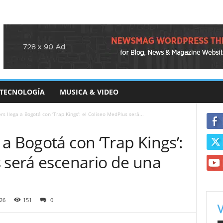
TECNOLOGÍA
MUSICA & VIDEO
s llega a Bogotá con ‘Trap Kings’: el Coliseo MedPlus será...
a Bogotá con ‘Trap Kings’:
 será escenario de una
26
151
0