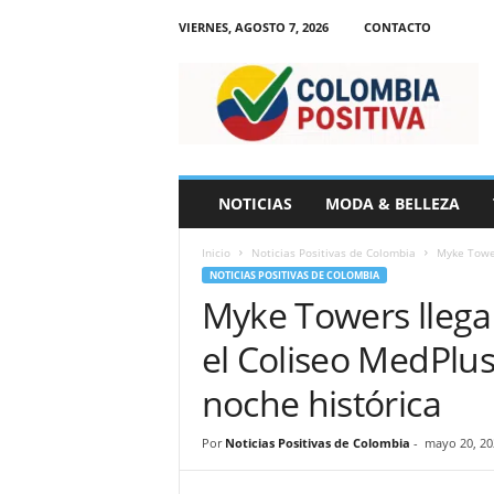
VIERNES, AGOSTO 7, 2026
CONTACTO
N
o
t
i
c
i
a
NOTICIAS
MODA & BELLEZA
s
d
Inicio
Noticias Positivas de Colombia
Myke Tower
e
NOTICIAS POSITIVAS DE COLOMBIA
C
Myke Towers llega 
o
l
el Coliseo MedPlus
o
m
noche histórica
b
i
Por
Noticias Positivas de Colombia
-
mayo 20, 20
a