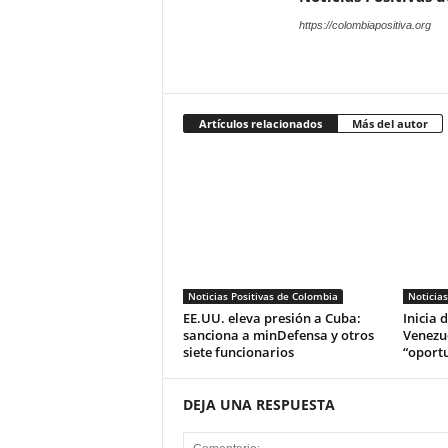
https://colombiapositiva.org
Artículos relacionados
Más del autor
Noticias Positivas de Colombia
Noticias
EE.UU. eleva presión a Cuba:
Inicia 
sanciona a minDefensa y otros
Venezue
siete funcionarios
“oport
DEJA UNA RESPUESTA