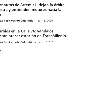
onautas de Artemis II dejan la órbita
estre y encienden motores hacia la
a
ias Positivas de Colombia
-
abril 3, 2026
urbios en la Calle 76: vándalos
ntan atacar estación de TransMilenio
ias Positivas de Colombia
-
mayo 7, 2026