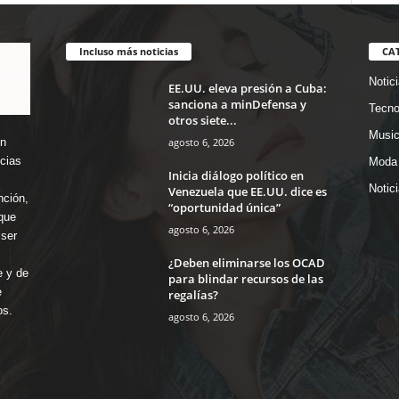
Incluso más noticias
CA
Notic
EE.UU. eleva presión a Cuba:
sanciona a minDefensa y
Tecno
otros siete...
Music
agosto 6, 2026
en
icias
Moda 
Inicia diálogo político en
Notic
Venezuela que EE.UU. dice es
nción,
“oportunidad única”
que
agosto 6, 2026
ser
¿Deben eliminarse los OCAD
e y de
para blindar recursos de las
e
regalías?
os.
agosto 6, 2026