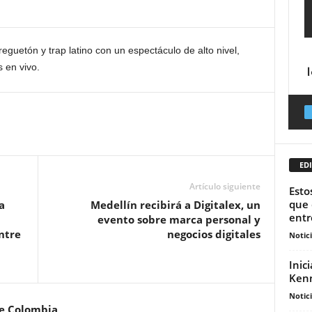
eguetón y trap latino con un espectáculo de alto nivel,
 en vivo.
EDI
Artículo siguiente
Esto
que 
a
Medellín recibirá a Digitalex, un
entre
evento sobre marca personal y
ntre
negocios digitales
Notic
Inic
Kenn
Notic
de Colombia