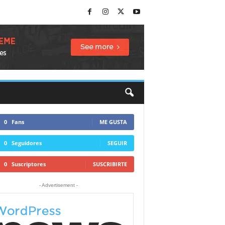
0
Fans
ME GUSTA
0
Seguidores
SEGUIR
0
Suscriptores
SUSCRIBIRTE
- Advertisement -