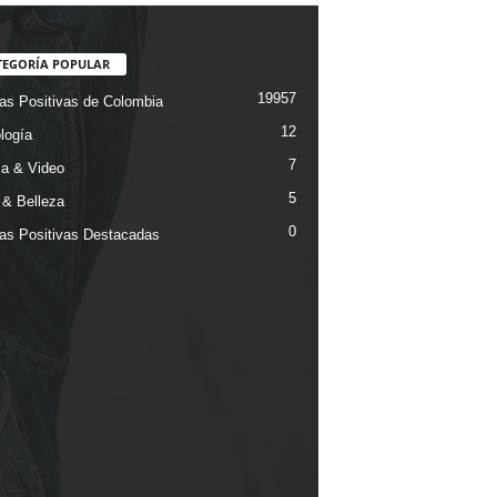
TEGORÍA POPULAR
19957
ias Positivas de Colombia
12
logía
7
a & Video
5
& Belleza
0
ias Positivas Destacadas