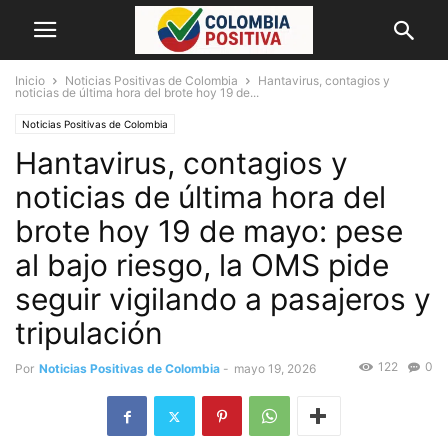
Inicio
Noticias Positivas de Colombia
Hantavirus, contagios y
noticias de última hora del brote hoy 19 de...
Noticias Positivas de Colombia
Hantavirus, contagios y
noticias de última hora del
brote hoy 19 de mayo: pese
al bajo riesgo, la OMS pide
seguir vigilando a pasajeros y
tripulación
122
0
Por
Noticias Positivas de Colombia
-
mayo 19, 2026