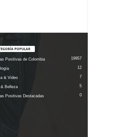
TEGORÍA POPULAR
19957
ias Positivas de Colombia
12
logía
7
a & Video
5
& Belleza
0
ias Positivas Destacadas