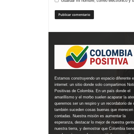
Guardar mi nombre, correo electrónico y 
Estamos construyendo un espacio diferente 
internet: un sitio donde solo compartimos Not
Positivas de Colombia. En un país donde el
amarillismo y el morbo suelen acaparar la ate
queremos ser un respiro y un recordatorio de 
también suceden cosas buenas que merecen 
contadas. Nuestra misión es aumentar la
esperanza, destacar lo mejor de nuestra gent
nuestra tierra, y demostrar que Colombia tien