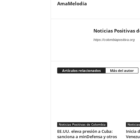
AmaMelodía
Noticias Positivas 
https://colombiapositiva.org
Artículos relacionados
Más del autor
Noticias Positivas de Colombia
Noticias
EE.UU. eleva presión a Cuba:
Inicia 
sanciona a minDefensa y otros
Venezue