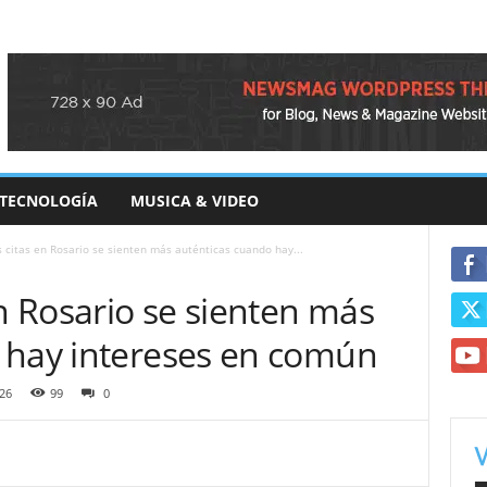
TECNOLOGÍA
MUSICA & VIDEO
s citas en Rosario se sienten más auténticas cuando hay...
en Rosario se sienten más
 hay intereses en común
26
99
0