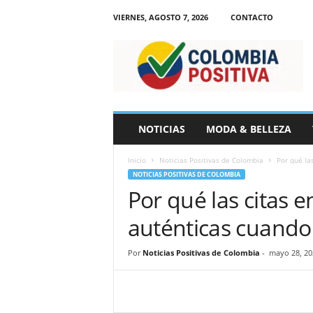
VIERNES, AGOSTO 7, 2026
CONTACTO
N
o
t
i
c
i
a
NOTICIAS
MODA & BELLEZA
s
d
Inicio
Noticias Positivas de Colombia
Por qué la
e
NOTICIAS POSITIVAS DE COLOMBIA
C
Por qué las citas 
o
l
auténticas cuando
o
m
b
Por
Noticias Positivas de Colombia
-
mayo 28, 20
i
a