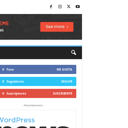
0
Fans
ME GUSTA
0
Seguidores
SEGUIR
0
Suscriptores
SUSCRIBIRTE
- Advertisement -