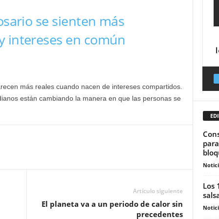
Rosario se sienten más
y intereses en común
recen más reales cuando nacen de intereses compartidos.
otidianos están cambiando la manera en que las personas se
EDI
Cons
para
bloq
Notic
Los 
Artículo siguiente
salsa
El planeta va a un periodo de calor sin
Notic
precedentes