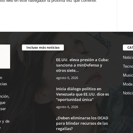
sitio web en este navegador la próxima vez que comente.
Incluso más noticias
CA
Notic
EE.UU. eleva presión a Cuba:
sanciona a minDefensa y
Tecno
otros siete...
Music
agosto 6, 2026
en
icias
Moda 
Inicia diálogo político en
Notic
Venezuela que EE.UU. dice es
nción,
“oportunidad única”
que
agosto 6, 2026
ser
¿Deben eliminarse los OCAD
e y de
para blindar recursos de las
e
regalías?