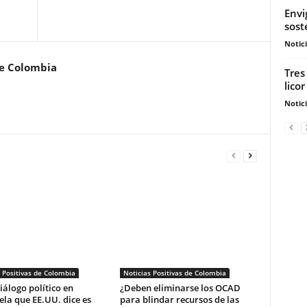
Envi
sost
Notic
de Colombia
Tres
lico
Notic
 Positivas de Colombia
Noticias Positivas de Colombia
diálogo político en
¿Deben eliminarse los OCAD
la que EE.UU. dice es
para blindar recursos de las